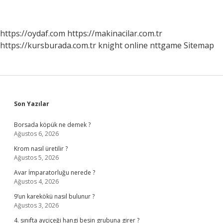
https://oydaf.com
https://makinacilar.com.tr
https://kursburada.com.tr
knight online
nttgame
Sitemap
Sidebar
Son Yazılar
Borsada köpük ne demek ?
Ağustos 6, 2026
Krom nasıl üretilir ?
Ağustos 5, 2026
Avar İmparatorluğu nerede ?
Ağustos 4, 2026
9’un karekökü nasıl bulunur ?
Ağustos 3, 2026
4. sınıfta ayçiçeği hangi besin grubuna girer ?