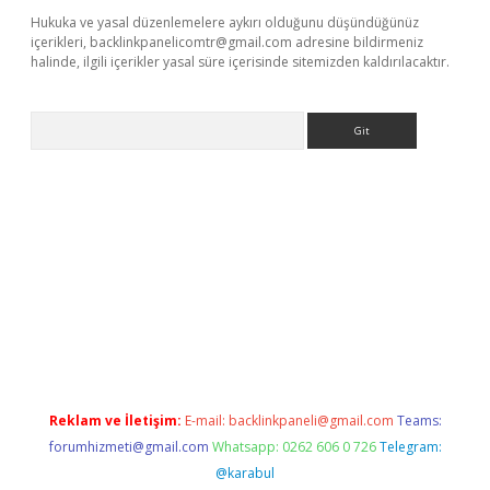
Hukuka ve yasal düzenlemelere aykırı olduğunu düşündüğünüz
içerikleri,
backlinkpanelicomtr@gmail.com
adresine bildirmeniz
halinde, ilgili içerikler yasal süre içerisinde sitemizden kaldırılacaktır.
Arama
ş
betexper.xyz
elexbet en iyi bahis sitesi
Reklam ve İletişim:
E-mail:
backlinkpaneli@gmail.com
Teams:
forumhizmeti@gmail.com
Whatsapp: 0262 606 0 726
Telegram:
@karabul