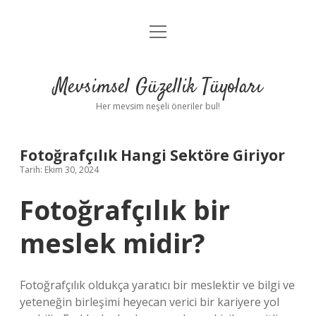
menüyü
Anasayfa
aç
Gizlilik Politikası
Mevsimsel Güzellik Tüyoları
Yasal Uyarı
Her mevsim neşeli öneriler bul!
Hakkımızda
Fotoğrafçılık Hangi Sektöre Giriyor
Tarih: Ekim 30, 2024
Fotoğrafçılık bir
meslek midir?
Fotoğrafçılık oldukça yaratıcı bir meslektir ve bilgi ve
yeteneğin birleşimi heyecan verici bir kariyere yol