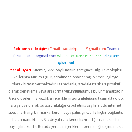
riş
betexper.xyz
elexbet en iyi bahis sitesi
Reklam ve İletişim:
E-mail:
backlinkpaneli@gmail.com
Teams:
forumhizmeti@gmail.com
Whatsapp: 0262 606 0 726
Telegram:
@karabul
Yasal Uyarı:
Sitemiz, 5651 Sayılı Kanun gereğince Bilgi Teknolojileri
ve İletişim Kurumu (BTK) tarafından onaylanmış bir Yer Sağlayıcı
olarak hizmet vermektedir. Bu nedenle, sitedeki içerikleri proaktif
olarak denetleme veya araştırma yükümlülüğümüz bulunmamaktadır.
Ancak, üyelerimiz yazdıkları içeriklerin sorumluluğunu taşımakta olup,
siteye üye olarak bu sorumluluğu kabul etmiş sayılırlar. Bu internet
sitesi, herhangi bir marka, kurum veya şahıs şirketi ile hiçbir bağlantısı
bulunmamaktadır. Sitede yalnızca kendi hazırladığımız makaleler
paylaşılmaktadır. Burada yer alan içerikler haber niteliği taşımamakta