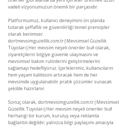
öneriler gibi alanlarda yeni içerikler üretmek uzun
vadeli vizyonumuzun önemli bir parçasıdır.
Platformumuz, kullanıcı deneyimini ön planda
tutarak şeffaflık ve güvenilirliği temel prensipler
olarak benimser.
dortmevsimguzellik.com.tr|Mevsimsel Güzellik
Tüyoları|Her mevsim neşeli öneriler bul! olarak,
ziyaretçilerin bilgiye güvenle ulaşmasını ve
mevsimsel bakım rutinlerini geliştirmelerini
sağlamayı hedefliyoruz. İçeriklerimiz, kullanıcıların
hem yaşam kalitesini artıracak hem de her
mevsimde uygulanabilir pratik çözümler sunacak
şekilde hazırlanır.
Sonuç olarak, dortmevsimguzellik.com.tr|Mevsimsel
Güzellik Tüyoları|Her mevsim neşeli öneriler bul!
herhangi bir kurum, kuruluş veya reklamla
bağlantılı değildir; yalnızca bilgi paylaşımı amacıyla