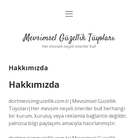
menüyü
Anasayfa
aç
Gizlilik Politikası
Mevsimsel Güzellik Tüyoları
Yasal Uyarı
Her mevsim neşeli öneriler bul!
Hakkımızda
Hakkımızda
Hakkımızda
dortmevsimguzellik.com.tr|Mevsimsel Güzellik
Tüyoları|Her mevsim neşeli öneriler bul! herhangi
bir kurum, kuruluş veya reklamla bağlantılı değildir;
yalnızca bilgi paylaşımı amacıyla hazırlanmıştır.