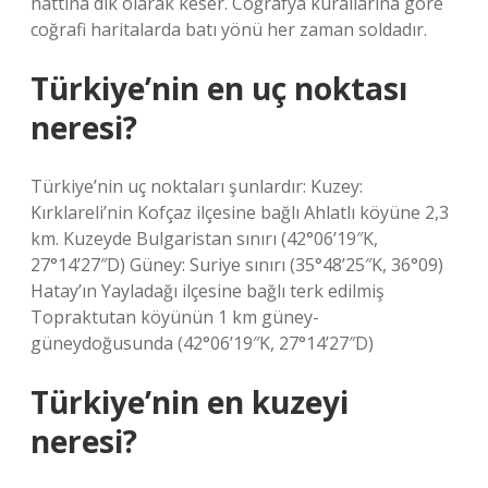
hattına dik olarak keser. Coğrafya kurallarına göre
coğrafi haritalarda batı yönü her zaman soldadır.
Türkiye’nin en uç noktası
neresi?
Türkiye’nin uç noktaları şunlardır: Kuzey:
Kırklareli’nin Kofçaz ilçesine bağlı Ahlatlı köyüne 2,3
km. Kuzeyde Bulgaristan sınırı (42°06’19″K,
27°14’27″D) Güney: Suriye sınırı (35°48’25″K, 36°09)
Hatay’ın Yayladağı ilçesine bağlı terk edilmiş
Topraktutan köyünün 1 km güney-
güneydoğusunda (42°06’19″K, 27°14’27″D)
Türkiye’nin en kuzeyi
neresi?