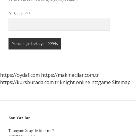
9 - 5 kaçtır?
*
https://oydaf.com
https://makinacilar.com.tr
https://kursburada.com.tr
knight online
nttgame
Sitemap
Sidebar
Son Yazılar
Titanyum Xray’de öter mi ?