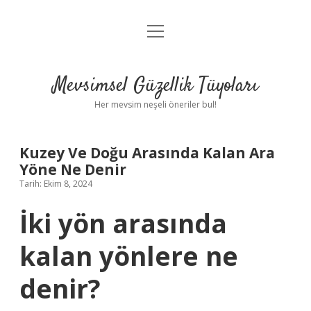
menüyü
Anasayfa
aç
Gizlilik Politikası
Mevsimsel Güzellik Tüyoları
Yasal Uyarı
Her mevsim neşeli öneriler bul!
Hakkımızda
Kuzey Ve Doğu Arasında Kalan Ara
Yöne Ne Denir
Tarih: Ekim 8, 2024
İki yön arasında
kalan yönlere ne
denir?