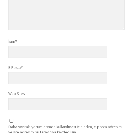
İsim*
E-Posta*
Web Sitesi
Daha sonraki yorumlarımda kullanılması için adım, e-posta adresim
ve site adresim bu tarayıcıya kaydedilsin.