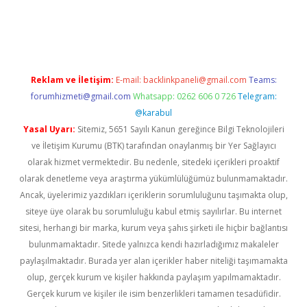
xper.xyz
elexbet en iyi bahis sitesi
Reklam ve İletişim:
E-mail:
backlinkpaneli@gmail.com
Teams:
forumhizmeti@gmail.com
Whatsapp: 0262 606 0 726
Telegram:
@karabul
Yasal Uyarı:
Sitemiz, 5651 Sayılı Kanun gereğince Bilgi Teknolojileri
ve İletişim Kurumu (BTK) tarafından onaylanmış bir Yer Sağlayıcı
olarak hizmet vermektedir. Bu nedenle, sitedeki içerikleri proaktif
olarak denetleme veya araştırma yükümlülüğümüz bulunmamaktadır.
Ancak, üyelerimiz yazdıkları içeriklerin sorumluluğunu taşımakta olup,
siteye üye olarak bu sorumluluğu kabul etmiş sayılırlar. Bu internet
sitesi, herhangi bir marka, kurum veya şahıs şirketi ile hiçbir bağlantısı
bulunmamaktadır. Sitede yalnızca kendi hazırladığımız makaleler
paylaşılmaktadır. Burada yer alan içerikler haber niteliği taşımamakta
olup, gerçek kurum ve kişiler hakkında paylaşım yapılmamaktadır.
Gerçek kurum ve kişiler ile isim benzerlikleri tamamen tesadüfidir.