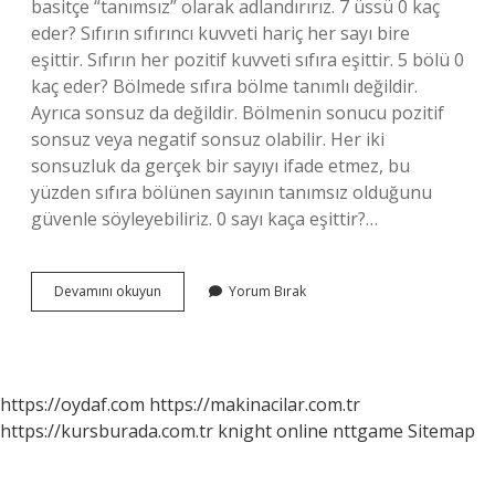
basitçe “tanımsız” olarak adlandırırız. 7 üssü 0 kaç
eder? Sıfırın sıfırıncı kuvveti hariç her sayı bire
eşittir. Sıfırın her pozitif kuvveti sıfıra eşittir. 5 bölü 0
kaç eder? Bölmede sıfıra bölme tanımlı değildir.
Ayrıca sonsuz da değildir. Bölmenin sonucu pozitif
sonsuz veya negatif sonsuz olabilir. Her iki
sonsuzluk da gerçek bir sayıyı ifade etmez, bu
yüzden sıfıra bölünen sayının tanımsız olduğunu
güvenle söyleyebiliriz. 0 sayı kaça eşittir?…
7
Devamını okuyun
Yorum Bırak
Ile
0
Kaç
Eder
https://oydaf.com
https://makinacilar.com.tr
https://kursburada.com.tr
knight online
nttgame
Sitemap