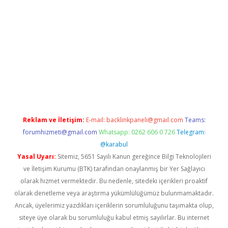
a giriş
betexper.xyz
elexbet en iyi bahis sitesi
Reklam ve İletişim:
E-mail:
backlinkpaneli@gmail.com
Teams:
forumhizmeti@gmail.com
Whatsapp: 0262 606 0 726
Telegram:
@karabul
Yasal Uyarı:
Sitemiz, 5651 Sayılı Kanun gereğince Bilgi Teknolojileri
ve İletişim Kurumu (BTK) tarafından onaylanmış bir Yer Sağlayıcı
olarak hizmet vermektedir. Bu nedenle, sitedeki içerikleri proaktif
olarak denetleme veya araştırma yükümlülüğümüz bulunmamaktadır.
Ancak, üyelerimiz yazdıkları içeriklerin sorumluluğunu taşımakta olup,
siteye üye olarak bu sorumluluğu kabul etmiş sayılırlar. Bu internet