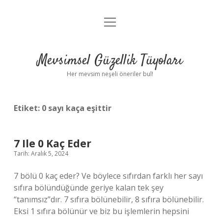
menüyü
Anasayfa
aç
Gizlilik Politikası
Mevsimsel Güzellik Tüyoları
Yasal Uyarı
Her mevsim neşeli öneriler bul!
Hakkımızda
Etiket:
0 sayı kaça eşittir
7 Ile 0 Kaç Eder
Tarih: Aralık 5, 2024
7 bölü 0 kaç eder? Ve böylece sıfırdan farklı her sayı
sıfıra bölündüğünde geriye kalan tek şey
“tanımsız”dır. 7 sıfıra bölünebilir, 8 sıfıra bölünebilir.
Eksi 1 sıfıra bölünür ve biz bu işlemlerin hepsini