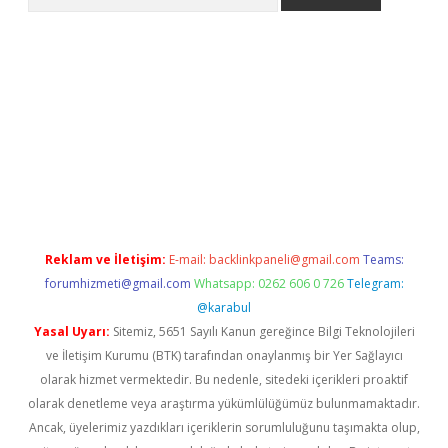
la giriş
betexper.xyz
elexbet en iyi bahis sitesi
Reklam ve İletişim:
E-mail:
backlinkpaneli@gmail.com
Teams:
forumhizmeti@gmail.com
Whatsapp: 0262 606 0 726
Telegram:
@karabul
Yasal Uyarı:
Sitemiz, 5651 Sayılı Kanun gereğince Bilgi Teknolojileri
ve İletişim Kurumu (BTK) tarafından onaylanmış bir Yer Sağlayıcı
olarak hizmet vermektedir. Bu nedenle, sitedeki içerikleri proaktif
olarak denetleme veya araştırma yükümlülüğümüz bulunmamaktadır.
Ancak, üyelerimiz yazdıkları içeriklerin sorumluluğunu taşımakta olup,