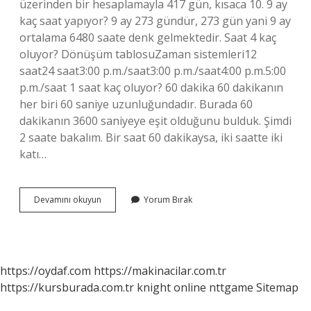
üzerinden bir hesaplamayla 417 gün, kısaca 10. 9 ay
kaç saat yapıyor? 9 ay 273 gündür, 273 gün yani 9 ay
ortalama 6480 saate denk gelmektedir. Saat 4 kaç
oluyor? Dönüşüm tablosuZaman sistemleri12
saat24 saat3:00 p.m./saat3:00 p.m./saat4:00 p.m.5:00
p.m./saat 1 saat kaç oluyor? 60 dakika 60 dakikanın
her biri 60 saniye uzunluğundadır. Burada 60
dakikanın 3600 saniyeye eşit olduğunu bulduk. Şimdi
2 saate bakalım. Bir saat 60 dakikaysa, iki saatte iki
katı…
4
Devamını okuyun
Yorum Bırak
Bin
Saat
Kaç
Ay
https://oydaf.com
https://makinacilar.com.tr
https://kursburada.com.tr
knight online
nttgame
Sitemap