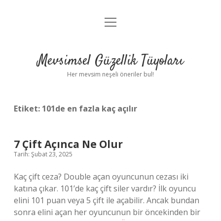
menüyü
Anasayfa
aç
Gizlilik Politikası
Mevsimsel Güzellik Tüyoları
Yasal Uyarı
Her mevsim neşeli öneriler bul!
Hakkımızda
Etiket:
101de en fazla kaç açılır
7 Çift Açınca Ne Olur
Tarih: Şubat 23, 2025
Kaç çift ceza? Double açan oyuncunun cezası iki
katına çıkar. 101’de kaç çift siler vardır? İlk oyuncu
elini 101 puan veya 5 çift ile açabilir. Ancak bundan
sonra elini açan her oyuncunun bir öncekinden bir