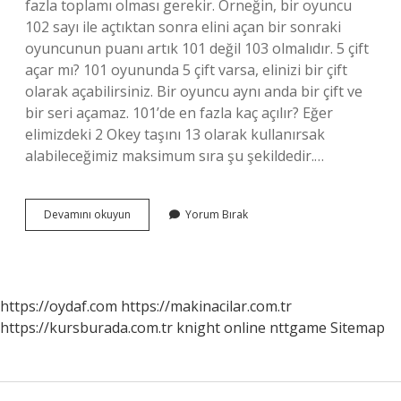
fazla toplamı olması gerekir. Örneğin, bir oyuncu
102 sayı ile açtıktan sonra elini açan bir sonraki
oyuncunun puanı artık 101 değil 103 olmalıdır. 5 çift
açar mı? 101 oyununda 5 çift varsa, elinizi bir çift
olarak açabilirsiniz. Bir oyuncu aynı anda bir çift ve
bir seri açamaz. 101’de en fazla kaç açılır? Eğer
elimizdeki 2 Okey taşını 13 olarak kullanırsak
alabileceğimiz maksimum sıra şu şekildedir.…
7
Devamını okuyun
Yorum Bırak
Çift
Açınca
Ne
Olur
https://oydaf.com
https://makinacilar.com.tr
https://kursburada.com.tr
knight online
nttgame
Sitemap