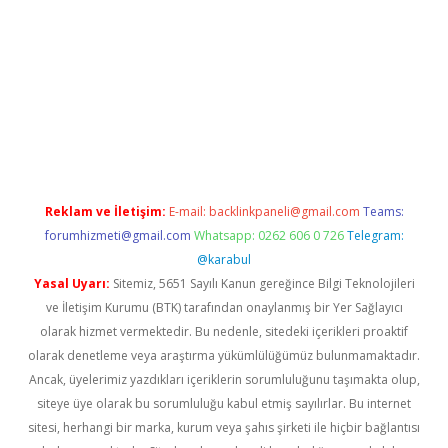
la giriş
betexper.xyz
elexbet en iyi bahis sitesi
Reklam ve İletişim:
E-mail:
backlinkpaneli@gmail.com
Teams:
forumhizmeti@gmail.com
Whatsapp: 0262 606 0 726
Telegram:
@karabul
Yasal Uyarı:
Sitemiz, 5651 Sayılı Kanun gereğince Bilgi Teknolojileri
ve İletişim Kurumu (BTK) tarafından onaylanmış bir Yer Sağlayıcı
olarak hizmet vermektedir. Bu nedenle, sitedeki içerikleri proaktif
olarak denetleme veya araştırma yükümlülüğümüz bulunmamaktadır.
Ancak, üyelerimiz yazdıkları içeriklerin sorumluluğunu taşımakta olup,
siteye üye olarak bu sorumluluğu kabul etmiş sayılırlar. Bu internet
sitesi, herhangi bir marka, kurum veya şahıs şirketi ile hiçbir bağlantısı