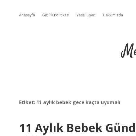
Anasayfa
Gizlilik Politikası
Yasal Uyarı
Hakkımızda
Me
Etiket:
11 aylık bebek gece kaçta uyumalı
11 Aylık Bebek Gün