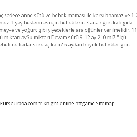
iyaç sadece anne sütü ve bebek maması ile karşılanamaz ve 1-
tmez. 1 yaş beslenmesi için bebeklerin 3 ana öğün katı gıda
eyve ve yoğurt gibi yiyeceklerle ara öğünler verilmelidir. 11
ü miktarı aySu miktarı Devam sütü 9-12 ay 210 ml7 ölçü
r bebek ne kadar süre aç kalır? 6 aydan büyük bebekler gün
/kursburada.com.tr
knight online
nttgame
Sitemap