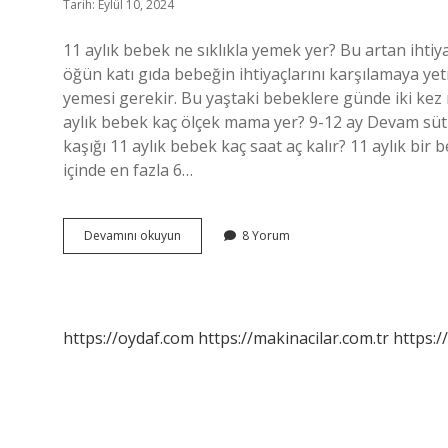
Tarih: Eylül 10, 2024
11 aylık bebek ne sıklıkla yemek yer? Bu artan iht
öğün katı gıda bebeğin ihtiyaçlarını karşılamaya ye
yemesi gerekir. Bu yaştaki bebeklere günde iki kez m
aylık bebek kaç ölçek mama yer? 9-12 ay Devam süt
kaşığı 11 aylık bebek kaç saat aç kalır? 11 aylık bi
içinde en fazla 6…
11
Devamını okuyun
8 Yorum
Aylık
Bebek
Günde
Kaç
Öğün
https://oydaf.com
https://makinacilar.com.tr
https:/
Yemek
Yer