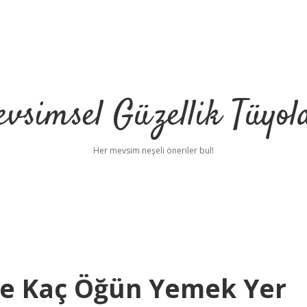
vsimsel Güzellik Tüyol
Her mevsim neşeli öneriler bul!
de Kaç Öğün Yemek Yer