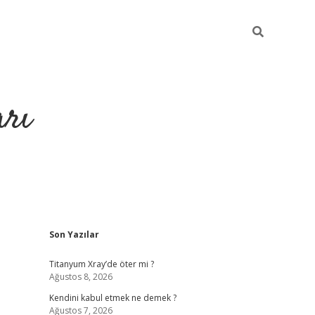
arı
Sidebar
Son Yazılar
betci
hiltonbet giriş
ilbet giriş yap
ilbet.online
piabella giriş
b
Titanyum Xray’de öter mi ?
Ağustos 8, 2026
Kendini kabul etmek ne demek ?
Ağustos 7, 2026