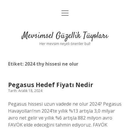
menüyü
Anasayfa
aç
Gizlilik Politikası
Mevsimsel Güzellik Tüyoları
Yasal Uyarı
Her mevsim neşeli öneriler bul!
Hakkımızda
Etiket:
2024 thy hissesi ne olur
Pegasus Hedef Fiyatı Nedir
Tarih: Aralık 18, 2024
Pegasus hissesi uzun vadede ne olur 2024? Pegasus
Havayolları’nın 2024’te yıllık %13 artışla 3,0 milyar
avro net gelir ve yıllık %6 artışla 882 milyon avro
FAVÖK elde edeceğini tahmin ediyoruz. FAVÖK