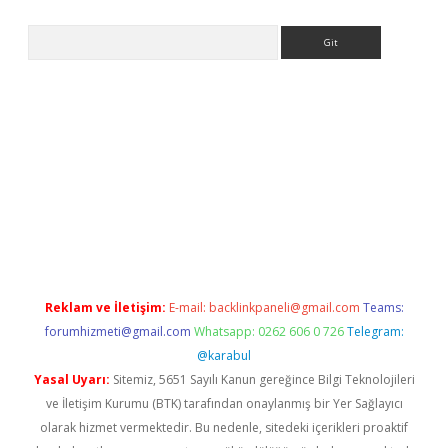
Arama
la giriş
betexper.xyz
elexbet en iyi bahis sitesi
Reklam ve İletişim:
E-mail:
backlinkpaneli@gmail.com
Teams:
forumhizmeti@gmail.com
Whatsapp: 0262 606 0 726
Telegram:
@karabul
Yasal Uyarı:
Sitemiz, 5651 Sayılı Kanun gereğince Bilgi Teknolojileri
ve İletişim Kurumu (BTK) tarafından onaylanmış bir Yer Sağlayıcı
olarak hizmet vermektedir. Bu nedenle, sitedeki içerikleri proaktif