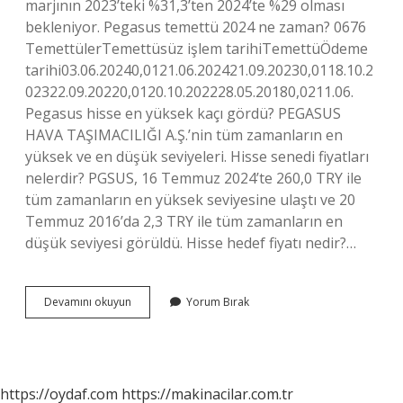
marjının 2023’teki %31,3’ten 2024’te %29 olması
bekleniyor. Pegasus temettü 2024 ne zaman? 0676
TemettülerTemettüsüz işlem tarihiTemettüÖdeme
tarihi03.06.20240,0121.06.202421.09.20230,0118.10.2
02322.09.20220,0120.10.202228.05.20180,0211.06.
Pegasus hisse en yüksek kaçı gördü? PEGASUS
HAVA TAŞIMACILIĞI A.Ş.’nin tüm zamanların en
yüksek ve en düşük seviyeleri. Hisse senedi fiyatları
nelerdir? PGSUS, 16 Temmuz 2024’te 260,0 TRY ile
tüm zamanların en yüksek seviyesine ulaştı ve 20
Temmuz 2016’da 2,3 TRY ile tüm zamanların en
düşük seviyesi görüldü. Hisse hedef fiyatı nedir?…
Pegasus
Devamını okuyun
Yorum Bırak
Hedef
Fiyatı
Nedir
https://oydaf.com
https://makinacilar.com.tr