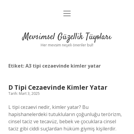
menüyü
Anasayfa
aç
Gizlilik Politikası
Mevsimsel Güzellik Tüyoları
Yasal Uyarı
Her mevsim neşeli öneriler bul!
Hakkımızda
Etiket:
A3 tipi cezaevinde kimler yatar
D Tipi Cezaevinde Kimler Yatar
Tarih: Mart 3, 2025
L tipi cezaevi nedir, kimler yatar? Bu
hapishanelerdeki tutukluların çoğunluğu terörizm,
cinsel taciz ve tecavüz, bebek ve çocuklara cinsel
taciz gibi ciddi suçlardan hüküm giymiş kişilerdir.