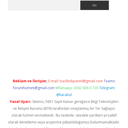
Arama
line
piabella giriş
betexper.xyz
elexbet en iyi bahis sitesi
Reklam ve İletişim:
E-mail:
backlinkpaneli@gmail.com
Teams:
forumhizmeti@gmail.com
Whatsapp: 0262 606 0 726
Telegram:
@karabul
Yasal Uyarı:
Sitemiz, 5651 Sayılı Kanun gereğince Bilgi Teknolojileri
ve İletişim Kurumu (BTK) tarafından onaylanmış bir Yer Sağlayıcı
olarak hizmet vermektedir. Bu nedenle, sitedeki içerikleri proaktif
olarak denetleme veya araştırma yükümlülüğümüz bulunmamaktadır.