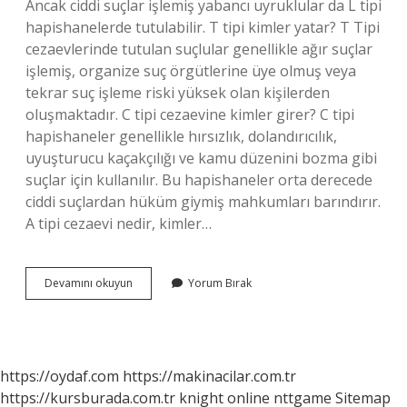
Ancak ciddi suçlar işlemiş yabancı uyruklular da L tipi
hapishanelerde tutulabilir. T tipi kimler yatar? T Tipi
cezaevlerinde tutulan suçlular genellikle ağır suçlar
işlemiş, organize suç örgütlerine üye olmuş veya
tekrar suç işleme riski yüksek olan kişilerden
oluşmaktadır. C tipi cezaevine kimler girer? C tipi
hapishaneler genellikle hırsızlık, dolandırıcılık,
uyuşturucu kaçakçılığı ve kamu düzenini bozma gibi
suçlar için kullanılır. Bu hapishaneler orta derecede
ciddi suçlardan hüküm giymiş mahkumları barındırır.
A tipi cezaevi nedir, kimler…
D
Devamını okuyun
Yorum Bırak
Tipi
Cezaevinde
Kimler
Yatar
https://oydaf.com
https://makinacilar.com.tr
https://kursburada.com.tr
knight online
nttgame
Sitemap