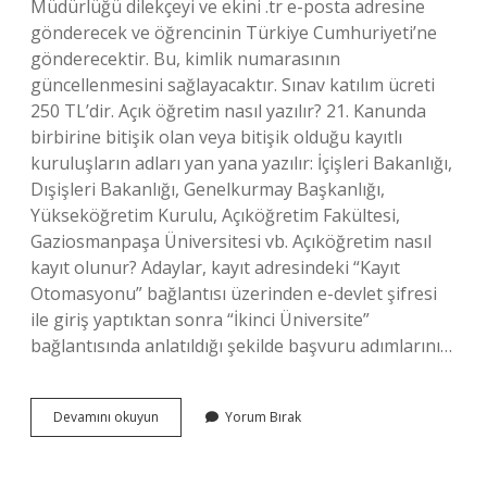
Müdürlüğü dilekçeyi ve ekini .tr e-posta adresine
gönderecek ve öğrencinin Türkiye Cumhuriyeti’ne
gönderecektir. Bu, kimlik numarasının
güncellenmesini sağlayacaktır. Sınav katılım ücreti
250 TL’dir. Açık öğretim nasıl yazılır? 21. Kanunda
birbirine bitişik olan veya bitişik olduğu kayıtlı
kuruluşların adları yan yana yazılır: İçişleri Bakanlığı,
Dışişleri Bakanlığı, Genelkurmay Başkanlığı,
Yükseköğretim Kurulu, Açıköğretim Fakültesi,
Gaziosmanpaşa Üniversitesi vb. Açıköğretim nasıl
kayıt olunur? Adaylar, kayıt adresindeki “Kayıt
Otomasyonu” bağlantısı üzerinden e-devlet şifresi
ile giriş yaptıktan sonra “İkinci Üniversite”
bağlantısında anlatıldığı şekilde başvuru adımlarını…
Açık
Devamını okuyun
Yorum Bırak
Öğretim
Nasıl
Yazılır