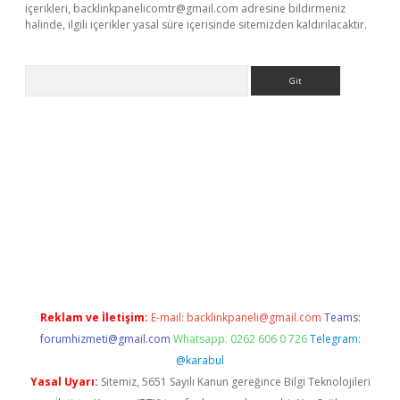
içerikleri,
backlinkpanelicomtr@gmail.com
adresine bildirmeniz
halinde, ilgili içerikler yasal süre içerisinde sitemizden kaldırılacaktır.
Arama
lla giriş
betexper.xyz
elexbet en iyi bahis sitesi
Reklam ve İletişim:
E-mail:
backlinkpaneli@gmail.com
Teams:
forumhizmeti@gmail.com
Whatsapp: 0262 606 0 726
Telegram:
@karabul
Yasal Uyarı:
Sitemiz, 5651 Sayılı Kanun gereğince Bilgi Teknolojileri