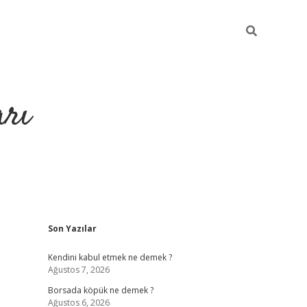
arı
Sidebar
Son Yazılar
betci
hiltonbet giriş
ilbet giriş yap
ilbet.online
piabella giriş
be
Kendini kabul etmek ne demek ?
Ağustos 7, 2026
Borsada köpük ne demek ?
Ağustos 6, 2026