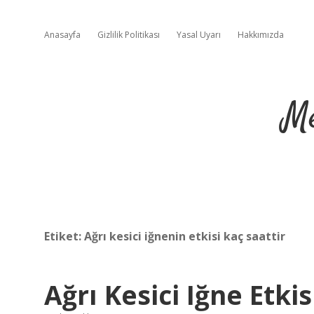
Anasayfa
Gizlilik Politikası
Yasal Uyarı
Hakkımızda
Me
Etiket:
Ağrı kesici iğnenin etkisi kaç saattir
Ağrı Kesici Iğne Etki