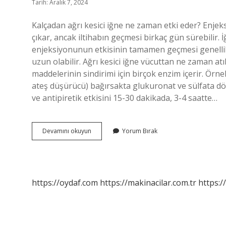
Tarih: Aralık 7, 2024
Kalçadan ağrı kesici iğne ne zaman etki eder? Enjek
çıkar, ancak iltihabın geçmesi birkaç gün sürebilir. 
enjeksiyonunun etkisinin tamamen geçmesi genellikl
uzun olabilir. Ağrı kesici iğne vücuttan ne zaman atılı
maddelerinin sindirimi için birçok enzim içerir. Örnek: 
ateş düşürücü) bağırsakta glukuronat ve sülfata dönü
ve antipiretik etkisini 15-30 dakikada, 3-4 saatte…
Ağrı
Devamını okuyun
Yorum Bırak
Kesici
Iğne
Etkisi
Ne
Kadar
https://oydaf.com
https://makinacilar.com.tr
https:/
Sürer