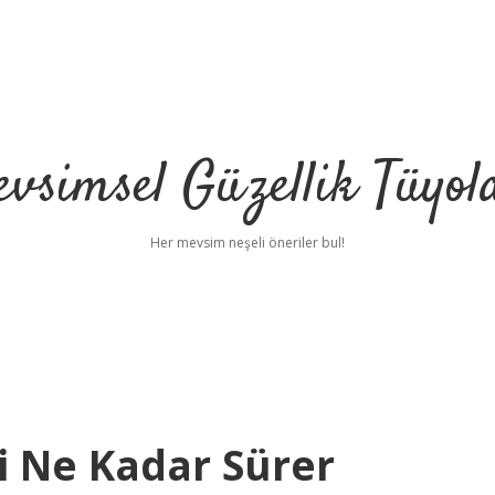
vsimsel Güzellik Tüyol
Her mevsim neşeli öneriler bul!
si Ne Kadar Sürer