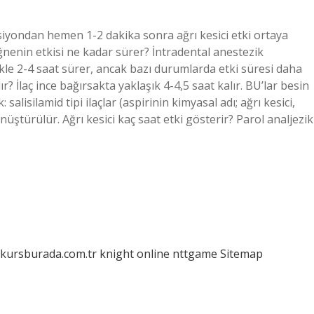
siyondan hemen 1-2 dakika sonra ağrı kesici etki ortaya
İğnenin etkisi ne kadar sürer? İntradental anestezik
e 2-4 saat sürer, ancak bazı durumlarda etki süresi daha
r? İlaç ince bağırsakta yaklaşık 4-4,5 saat kalır. BU’lar besin
salisilamid tipi ilaçlar (aspirinin kimyasal adı; ağrı kesici,
ştürülür. Ağrı kesici kaç saat etki gösterir? Parol analjezik
/kursburada.com.tr
knight online
nttgame
Sitemap