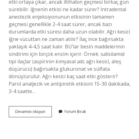
etki ortaya çıkar, ancak iltihabın geçmesi birkaç gün
sürebilir. İğnenin etkisi ne kadar sürer? İntradental
anestezik enjeksiyonunun etkisinin tamamen
geçmesi genellikle 2-4 saat sürer, ancak bazı
durumlarda etki süresi daha uzun olabilir. Ağrı kesici
iğne vücuttan ne zaman atılır? İlaç ince bağırsakta
yaklaşık 4-4,5 saat kalır. BU’lar besin maddelerinin
sindirimi için birçok enzim içerir. Örnek: salisilamid
tipi ilaçlar (aspirinin kimyasal adı; ağrı kesici, ateş
düşürücü) bağırsakta glukuronat ve sülfata
dönüştürülür. Ağrı kesici kaç saat etki gösterir?
Parol analjezik ve antipiretik etkisini 15-30 dakikada,
3-4 saatte…
Ağrı
Devamını okuyun
Yorum Bırak
Kesici
Iğne
Etkisi
Ne