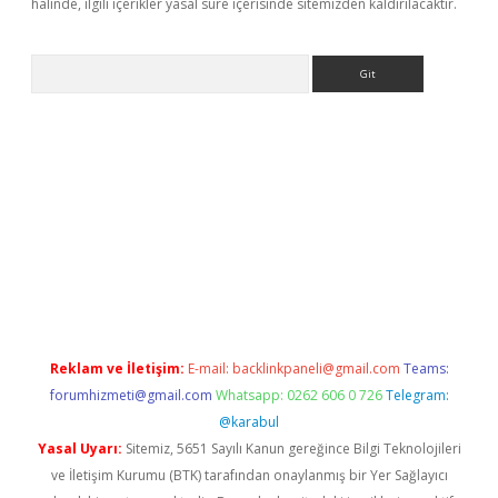
halinde, ilgili içerikler yasal süre içerisinde sitemizden kaldırılacaktır.
Arama
la giriş
betexper.xyz
elexbet en iyi bahis sitesi
Reklam ve İletişim:
E-mail:
backlinkpaneli@gmail.com
Teams:
forumhizmeti@gmail.com
Whatsapp: 0262 606 0 726
Telegram:
@karabul
Yasal Uyarı:
Sitemiz, 5651 Sayılı Kanun gereğince Bilgi Teknolojileri
ve İletişim Kurumu (BTK) tarafından onaylanmış bir Yer Sağlayıcı