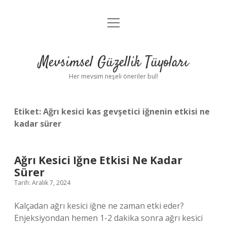
menüyü
Anasayfa
aç
Gizlilik Politikası
Mevsimsel Güzellik Tüyoları
Yasal Uyarı
Her mevsim neşeli öneriler bul!
Hakkımızda
Etiket:
Ağrı kesici kas gevşetici iğnenin etkisi ne
kadar sürer
Ağrı Kesici Iğne Etkisi Ne Kadar
Sürer
Tarih: Aralık 7, 2024
Kalçadan ağrı kesici iğne ne zaman etki eder?
Enjeksiyondan hemen 1-2 dakika sonra ağrı kesici