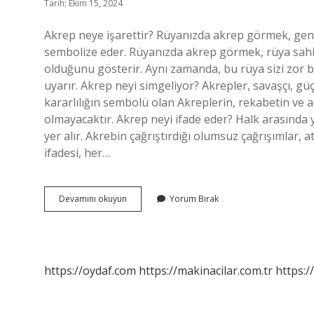
Tarih: Ekim 15, 2024
Akrep neye işarettir? Rüyanızda akrep görmek, genell
sembolize eder. Rüyanızda akrep görmek, rüya sahib
olduğunu gösterir. Aynı zamanda, bu rüya sizi zor 
uyarır. Akrep neyi simgeliyor? Akrepler, savaşçı, güçlü
kararlılığın sembolü olan Akreplerin, rekabetin ve ad
olmayacaktır. Akrep neyi ifade eder? Halk arasında 
yer alır. Akrebin çağrıştırdığı olumsuz çağrışımlar, 
ifadesi, her…
Akrep
Devamını okuyun
Yorum Bırak
Görmenin
Anlamı
Nedir
https://oydaf.com
https://makinacilar.com.tr
https:/