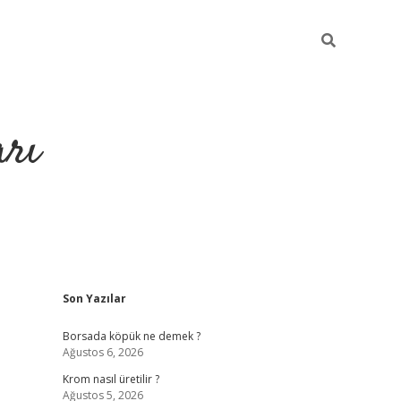
arı
Sidebar
Son Yazılar
betci
hiltonbet giriş
ilbet giriş yap
ilbet.online
piabella giriş
b
Borsada köpük ne demek ?
Ağustos 6, 2026
Krom nasıl üretilir ?
Ağustos 5, 2026