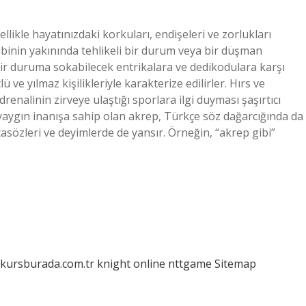
ikle hayatınızdaki korkuları, endişeleri ve zorlukları
inin yakınında tehlikeli bir durum veya bir düşman
bir duruma sokabilecek entrikalara ve dedikodulara karşı
 ve yılmaz kişilikleriyle karakterize edilirler. Hırs ve
renalinin zirveye ulaştığı sporlara ilgi duyması şaşırtıcı
yaygın inanışa sahip olan akrep, Türkçe söz dağarcığında da
atasözleri ve deyimlerde de yansır. Örneğin, “akrep gibi”
/kursburada.com.tr
knight online
nttgame
Sitemap