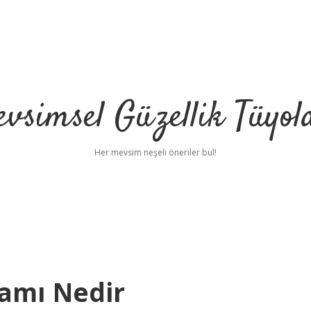
vsimsel Güzellik Tüyol
Her mevsim neşeli öneriler bul!
amı Nedir