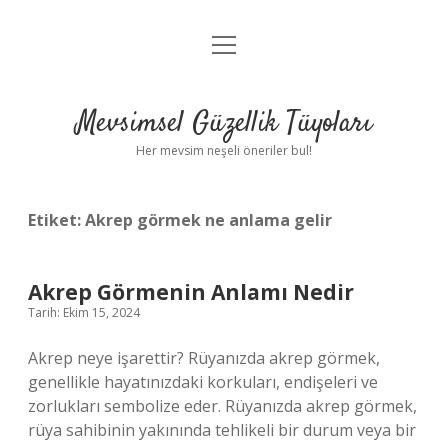
menüyü
Anasayfa
aç
Gizlilik Politikası
Mevsimsel Güzellik Tüyoları
Yasal Uyarı
Her mevsim neşeli öneriler bul!
Hakkımızda
Etiket:
Akrep görmek ne anlama gelir
Akrep Görmenin Anlamı Nedir
Tarih: Ekim 15, 2024
Akrep neye işarettir? Rüyanızda akrep görmek,
genellikle hayatınızdaki korkuları, endişeleri ve
zorlukları sembolize eder. Rüyanızda akrep görmek,
rüya sahibinin yakınında tehlikeli bir durum veya bir