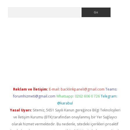
Arama
iabella giriş
betexper.xyz
elexbet en iyi bahis sitesi
Reklam ve İletişim:
E-mail:
backlinkpaneli@gmail.com
Teams:
forumhizmeti@gmail.com
Whatsapp: 0262 606 0 726
Telegram:
@karabul
Yasal Uyarı:
Sitemiz, 5651 Sayılı Kanun gereğince Bilgi Teknolojileri
ve İletişim Kurumu (BTK) tarafından onaylanmış bir Yer Sağlayıcı
olarak hizmet vermektedir. Bu nedenle, sitedeki içerikleri proaktif