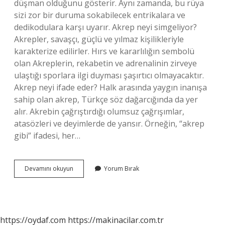
düşman olduğunu gösterir. Aynı zamanda, bu rüya
sizi zor bir duruma sokabilecek entrikalara ve
dedikodulara karşı uyarır. Akrep neyi simgeliyor?
Akrepler, savaşçı, güçlü ve yılmaz kişilikleriyle
karakterize edilirler. Hırs ve kararlılığın sembolü
olan Akreplerin, rekabetin ve adrenalinin zirveye
ulaştığı sporlara ilgi duyması şaşırtıcı olmayacaktır.
Akrep neyi ifade eder? Halk arasında yaygın inanışa
sahip olan akrep, Türkçe söz dağarcığında da yer
alır. Akrebin çağrıştırdığı olumsuz çağrışımlar,
atasözleri ve deyimlerde de yansır. Örneğin, “akrep
gibi” ifadesi, her…
Akrep
Devamını okuyun
Yorum Bırak
Görmenin
Anlamı
Nedir
https://oydaf.com
https://makinacilar.com.tr