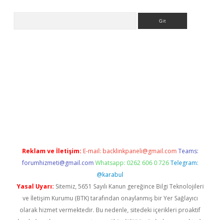
Arama
la giriş
betexper.xyz
elexbet en iyi bahis sitesi
Reklam ve İletişim:
E-mail:
backlinkpaneli@gmail.com
Teams:
forumhizmeti@gmail.com
Whatsapp: 0262 606 0 726
Telegram:
@karabul
Yasal Uyarı:
Sitemiz, 5651 Sayılı Kanun gereğince Bilgi Teknolojileri
ve İletişim Kurumu (BTK) tarafından onaylanmış bir Yer Sağlayıcı
olarak hizmet vermektedir. Bu nedenle, sitedeki içerikleri proaktif