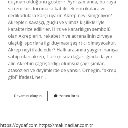
düşman olduğunu gösterir. Aynı zamanda, bu rüya
sizi zor bir duruma sokabilecek entrikalara ve
dedikodulara karşı uyarır. Akrep neyi simgeliyor?
Akrepler, savaşçı, güçlü ve yılmaz kişilikleriyle
karakterize edilirler. Hırs ve kararlılığın sembolü
olan Akreplerin, rekabetin ve adrenalinin zirveye
ulaştığı sporlara ilgi duyması şaşırtıcı olmayacaktır.
Akrep neyi ifade eder? Halk arasında yaygın inanışa
sahip olan akrep, Türkçe söz dağarcığında da yer
alır. Akrebin çağrıştırdığı olumsuz çağrışımlar,
atasözleri ve deyimlerde de yansır. Örneğin, “akrep
gibi” ifadesi, her…
Akrep
Devamını okuyun
Yorum Bırak
Görmenin
Anlamı
Nedir
https://oydaf.com
https://makinacilar.com.tr