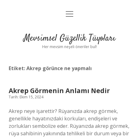
menüyü
Anasayfa
aç
Gizlilik Politikası
Mevsimsel Güzellik Tüyoları
Yasal Uyarı
Her mevsim neşeli öneriler bul!
Hakkımızda
Etiket:
Akrep görünce ne yapmalı
Akrep Görmenin Anlamı Nedir
Tarih: Ekim 15, 2024
Akrep neye işarettir? Rüyanızda akrep görmek,
genellikle hayatınızdaki korkuları, endişeleri ve
zorlukları sembolize eder. Rüyanızda akrep görmek,
rüya sahibinin yakınında tehlikeli bir durum veya bir