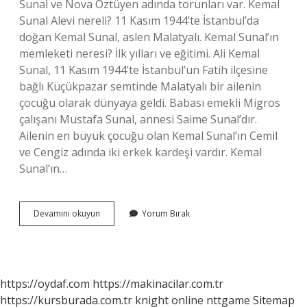
Sunal ve Nova Öztüyen adında torunları var. Kemal
Sunal Alevi nereli? 11 Kasım 1944’te İstanbul’da
doğan Kemal Sunal, aslen Malatyalı. Kemal Sunal’ın
memleketi neresi? İlk yılları ve eğitimi. Ali Kemal
Sunal, 11 Kasım 1944’te İstanbul’un Fatih ilçesine
bağlı Küçükpazar semtinde Malatyalı bir ailenin
çocuğu olarak dünyaya geldi. Babası emekli Migros
çalışanı Mustafa Sunal, annesi Saime Sunal’dır.
Ailenin en büyük çocuğu olan Kemal Sunal’ın Cemil
ve Cengiz adında iki erkek kardeşi vardır. Kemal
Sunal’ın…
Gül
Devamını okuyun
Yorum Bırak
Sunal
Hangi
Köylü
https://oydaf.com
https://makinacilar.com.tr
https://kursburada.com.tr
knight online
nttgame
Sitemap