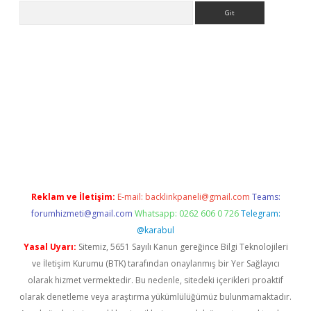
Arama
a giriş
betexper.xyz
elexbet en iyi bahis sitesi
Reklam ve İletişim:
E-mail:
backlinkpaneli@gmail.com
Teams:
forumhizmeti@gmail.com
Whatsapp: 0262 606 0 726
Telegram:
@karabul
Yasal Uyarı:
Sitemiz, 5651 Sayılı Kanun gereğince Bilgi Teknolojileri
ve İletişim Kurumu (BTK) tarafından onaylanmış bir Yer Sağlayıcı
olarak hizmet vermektedir. Bu nedenle, sitedeki içerikleri proaktif
olarak denetleme veya araştırma yükümlülüğümüz bulunmamaktadır.