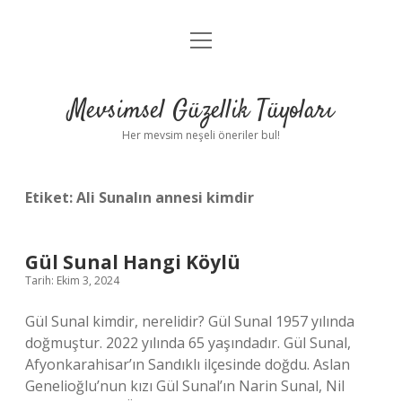
menüyü
Anasayfa
aç
Gizlilik Politikası
Mevsimsel Güzellik Tüyoları
Yasal Uyarı
Her mevsim neşeli öneriler bul!
Hakkımızda
Etiket:
Ali Sunalın annesi kimdir
Gül Sunal Hangi Köylü
Tarih: Ekim 3, 2024
Gül Sunal kimdir, nerelidir? Gül Sunal 1957 yılında
doğmuştur. 2022 yılında 65 yaşındadır. Gül Sunal,
Afyonkarahisar’ın Sandıklı ilçesinde doğdu. Aslan
Genelioğlu’nun kızı Gül Sunal’ın Narin Sunal, Nil