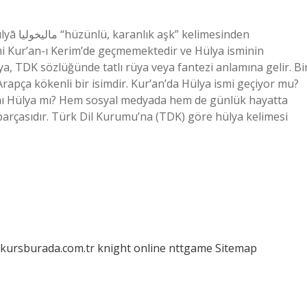
smi Kur’an-ı Kerim’de geçmemektedir ve Hülya isminin
lya, TDK sözlüğünde tatlı rüya veya fantezi anlamına gelir. Bi
Arapça kökenli bir isimdir. Kur’an’da Hülya ismi geçiyor mu?
 mı Hülya mı? Hem sosyal medyada hem de günlük hayatta
r parçasıdır. Türk Dil Kurumu’na (TDK) göre hülya kelimesi
/kursburada.com.tr
knight online
nttgame
Sitemap