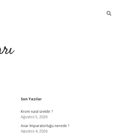
arı
Sidebar
Son Yazılar
betci
hiltonbet giriş
ilbet giriş yap
ilbet.online
piabella giriş
b
Krom nasıl üretilir ?
Ağustos 5, 2026
Avar İmparatorluğu nerede ?
Ağustos 4, 2026