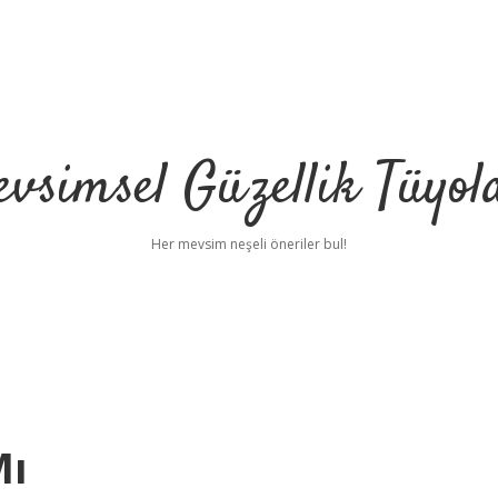
vsimsel Güzellik Tüyol
Her mevsim neşeli öneriler bul!
Mı