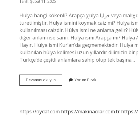
Tarih: Şubat 11, 2025
Hülya hangi kökenli? Arapça χūlyā خوليا veya mālīχūlyā ماليخوليا “hüzünlü, karanlık aşk” kelimesinden
türetilmiştir. Hülya ismini koymak caiz mi? Hülya i
kullanılması caizdir. Hülya ismi ne anlama gelir? Hü
diğer anlamı ise sanrı. Hülya ismi Arapça mı? Hülya 
Hayır, Hülya ismi Kur’an’da geçmemektedir. Hulya
kullanılan hülya kelimesi uzun yıllardır dilimizin bi
Türkçe’de çeşitli anlamlara sahip olup tek başına…
Hülya
Devamını okuyun
Yorum Bırak
Kuranda
Var
Mı
https://oydaf.com
https://makinacilar.com.tr
https:/