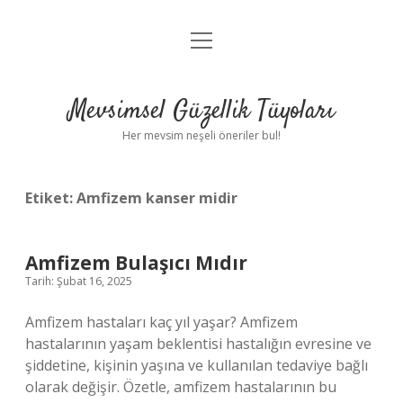
menüyü
Anasayfa
aç
Gizlilik Politikası
Mevsimsel Güzellik Tüyoları
Yasal Uyarı
Her mevsim neşeli öneriler bul!
Hakkımızda
Etiket:
Amfizem kanser midir
Amfizem Bulaşıcı Mıdır
Tarih: Şubat 16, 2025
Amfizem hastaları kaç yıl yaşar? Amfizem
hastalarının yaşam beklentisi hastalığın evresine ve
şiddetine, kişinin yaşına ve kullanılan tedaviye bağlı
olarak değişir. Özetle, amfizem hastalarının bu