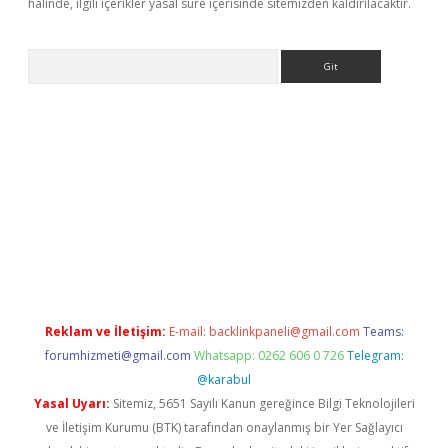
halinde, ilgili içerikler yasal süre içerisinde sitemizden kaldırılacaktır.
Arama
et.online
piabella giriş
betexper.xyz
elexbet en iyi bahis sitesi
Reklam ve İletişim:
E-mail:
backlinkpaneli@gmail.com
Teams:
forumhizmeti@gmail.com
Whatsapp: 0262 606 0 726
Telegram:
@karabul
Yasal Uyarı:
Sitemiz, 5651 Sayılı Kanun gereğince Bilgi Teknolojileri
ve İletişim Kurumu (BTK) tarafından onaylanmış bir Yer Sağlayıcı