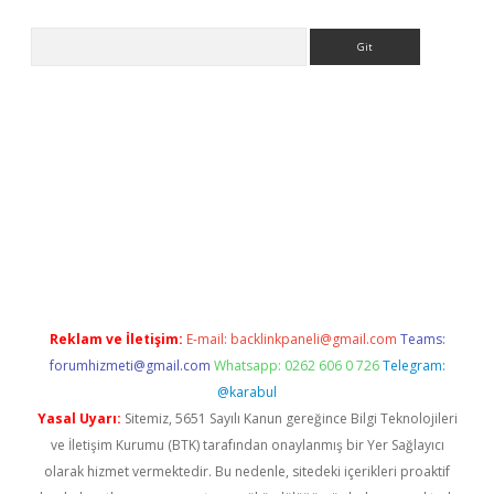
Arama
la giriş
betexper.xyz
elexbet en iyi bahis sitesi
Reklam ve İletişim:
E-mail:
backlinkpaneli@gmail.com
Teams:
forumhizmeti@gmail.com
Whatsapp: 0262 606 0 726
Telegram:
@karabul
Yasal Uyarı:
Sitemiz, 5651 Sayılı Kanun gereğince Bilgi Teknolojileri
ve İletişim Kurumu (BTK) tarafından onaylanmış bir Yer Sağlayıcı
olarak hizmet vermektedir. Bu nedenle, sitedeki içerikleri proaktif