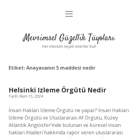
menüyü
Anasayfa
aç
Gizlilik Politikası
Mevsimsel Güzellik Tüyoları
Yasal Uyarı
Her mevsim neşeli öneriler bul!
Hakkımızda
Etiket:
Anayasanın 5 maddesi nedir
Helsinki Izleme Örgütü Nedir
Tarih: Ekim 15, 2024
İnsan Hakları İzleme Örgütü ne yapar? İnsan Hakları
İzleme Örgütü ve Uluslararası Af Örgütü, Kuzey
Atlantik Anglosfer’inde bulunan ve küresel insan
hakları ihlalleri hakkında rapor veren uluslararası