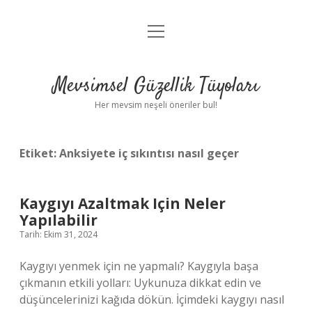
menüyü
Anasayfa
aç
Gizlilik Politikası
Mevsimsel Güzellik Tüyoları
Yasal Uyarı
Her mevsim neşeli öneriler bul!
Hakkımızda
Etiket:
Anksiyete iç sıkıntısı nasıl geçer
Kaygıyı Azaltmak Için Neler
Yapılabilir
Tarih: Ekim 31, 2024
Kaygıyı yenmek için ne yapmalı? Kaygıyla başa
çıkmanın etkili yolları: Uykunuza dikkat edin ve
düşüncelerinizi kağıda dökün. İçimdeki kaygıyı nasıl