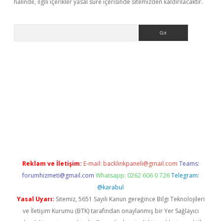
halinde, ilgili içerikler yasal süre içerisinde sitemizden kaldırılacaktır.
Arama
la giriş
betexper.xyz
elexbet en iyi bahis sitesi
Reklam ve İletişim:
E-mail:
backlinkpaneli@gmail.com
Teams:
forumhizmeti@gmail.com
Whatsapp: 0262 606 0 726
Telegram:
@karabul
Yasal Uyarı:
Sitemiz, 5651 Sayılı Kanun gereğince Bilgi Teknolojileri
ve İletişim Kurumu (BTK) tarafından onaylanmış bir Yer Sağlayıcı