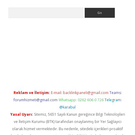
Arama
 yap
ilbet.online
piabella giriş
betexper.xyz
elexbet en iyi bahis s
Reklam ve İletişim:
E-mail:
backlinkpaneli@gmail.com
Teams:
forumhizmeti@gmail.com
Whatsapp: 0262 606 0 726
Telegram:
@karabul
Yasal Uyarı:
Sitemiz, 5651 Sayılı Kanun gereğince Bilgi Teknolojileri
ve İletişim Kurumu (BTK) tarafından onaylanmış bir Yer Sağlayıcı
olarak hizmet vermektedir. Bu nedenle, sitedeki içerikleri proaktif