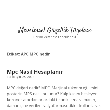
menüyü
Anasayfa
aç
Gizlilik Politikası
Mevsimsel Güzellik Tüyoları
Yasal Uyarı
Her mevsim neşeli öneriler bul!
Hakkımızda
Etiket:
APC MPC nedir
Mpc Nasıl Hesaplanır
Tarih: Eylül 25, 2024
MPC değeri nedir? MPC: Marjinal tüketim eğilimini
gösterir. MPS nasıl bulunur? Kalp kasını besleyen
koroner atardamarlardaki tıkanıklık/daralmanın,
damar içine verilen radyofarmasötikler kullanılarak