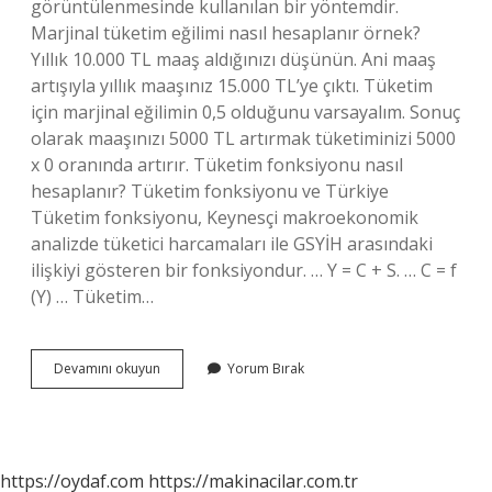
görüntülenmesinde kullanılan bir yöntemdir.
Marjinal tüketim eğilimi nasıl hesaplanır örnek?
Yıllık 10.000 TL maaş aldığınızı düşünün. Ani maaş
artışıyla yıllık maaşınız 15.000 TL’ye çıktı. Tüketim
için marjinal eğilimin 0,5 olduğunu varsayalım. Sonuç
olarak maaşınızı 5000 TL artırmak tüketiminizi 5000
x 0 oranında artırır. Tüketim fonksiyonu nasıl
hesaplanır? Tüketim fonksiyonu ve Türkiye
Tüketim fonksiyonu, Keynesçi makroekonomik
analizde tüketici harcamaları ile GSYİH arasındaki
ilişkiyi gösteren bir fonksiyondur. … Y = C + S. … C = f
(Y) … Tüketim…
Mpc
Devamını okuyun
Yorum Bırak
Nasıl
Hesaplanır
https://oydaf.com
https://makinacilar.com.tr