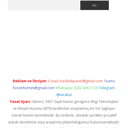
Arama
la giriş
betexper.xyz
elexbet en iyi bahis sitesi
Reklam ve İletişim:
E-mail:
backlinkpaneli@gmail.com
Teams:
forumhizmeti@gmail.com
Whatsapp: 0262 606 0 726
Telegram:
@karabul
Yasal Uyarı:
Sitemiz, 5651 Sayılı Kanun gereğince Bilgi Teknolojileri
ve İletişim Kurumu (BTK) tarafından onaylanmış bir Yer Sağlayıcı
olarak hizmet vermektedir. Bu nedenle, sitedeki içerikleri proaktif
olarak denetleme veya araştırma yükümlülüğümüz bulunmamaktadır.