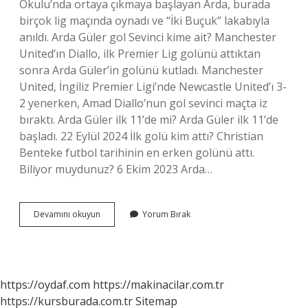
Okulu’nda ortaya çıkmaya başlayan Arda, burada
birçok lig maçında oynadı ve “İki Buçuk” lakabıyla
anıldı. Arda Güler gol Sevinci kime ait? Manchester
United’ın Diallo, ilk Premier Lig golünü attıktan
sonra Arda Güler’in golünü kutladı. Manchester
United, İngiliz Premier Ligi’nde Newcastle United’ı 3-
2 yenerken, Amad Diallo’nun gol sevinci maçta iz
bıraktı. Arda Güler ilk 11’de mi? Arda Güler ilk 11’de
başladı. 22 Eylül 2024 İlk golü kim attı? Christian
Benteke futbol tarihinin en erken golünü attı.
Biliyor muydunuz? 6 Ekim 2023 Arda…
Arda
Devamını okuyun
Yorum Bırak
Güler
Ilk
Golü
Hangi
Takıma
https://oydaf.com
https://makinacilar.com.tr
Attı
https://kursburada.com.tr
Sitemap