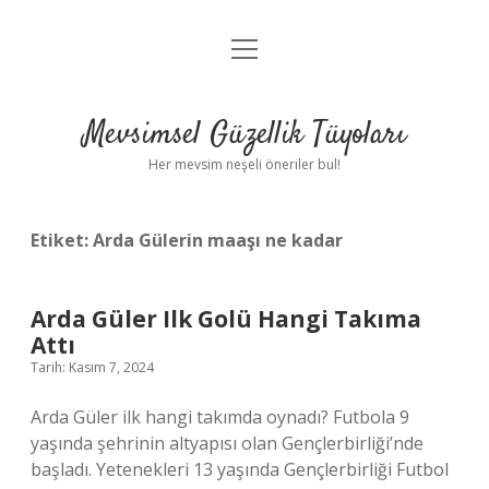
menüyü
Anasayfa
aç
Gizlilik Politikası
Mevsimsel Güzellik Tüyoları
Yasal Uyarı
Her mevsim neşeli öneriler bul!
Hakkımızda
Etiket:
Arda Gülerin maaşı ne kadar
Arda Güler Ilk Golü Hangi Takıma
Attı
Tarih: Kasım 7, 2024
Arda Güler ilk hangi takımda oynadı? Futbola 9
yaşında şehrinin altyapısı olan Gençlerbirliği’nde
başladı. Yetenekleri 13 yaşında Gençlerbirliği Futbol