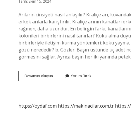
Tarih: Ekim 15, 2024
Arıların cinsiyeti nasıl anlaşılır? Kraliçe arı, kovan
erkek arılarla karıştırılır. Kraliçe arının kanatları
rağmen; daha uzundur. En belirgin farkı, kanatların
kolonileri birbirlerini nasıl tanırlar? Koku alma duyu
birbirleriyle iletişim kurma yöntemleri; koku yayma,
gözü nerededir? b. Gözler: Başın üstünde üç adet no
görmesini sağlar. Ayrıca başın her iki yanında pete
Arılar
Devamını okuyun
Yorum Bırak
Birbirlerini
Nasıl
Ayırt
Eder
https://oydaf.com
https://makinacilar.com.tr
https:/