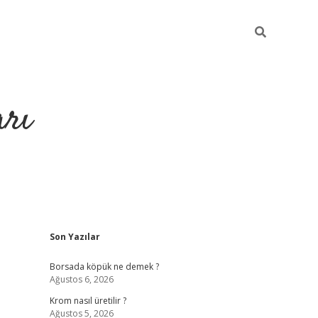
arı
Sidebar
Son Yazılar
betci
hiltonbet giriş
ilbet giriş yap
ilbet.online
piabella giriş
b
Borsada köpük ne demek ?
Ağustos 6, 2026
Krom nasıl üretilir ?
Ağustos 5, 2026