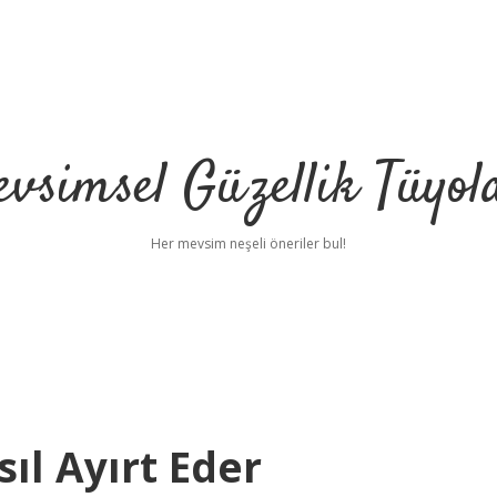
vsimsel Güzellik Tüyol
Her mevsim neşeli öneriler bul!
sıl Ayırt Eder