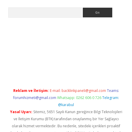
Arama
la giriş
betexper.xyz
elexbet en iyi bahis sitesi
Reklam ve İletişim:
E-mail:
backlinkpaneli@gmail.com
Teams:
forumhizmeti@gmail.com
Whatsapp: 0262 606 0 726
Telegram:
@karabul
Yasal Uyarı:
Sitemiz, 5651 Sayılı Kanun gereğince Bilgi Teknolojileri
ve İletişim Kurumu (BTK) tarafından onaylanmış bir Yer Sağlayıcı
olarak hizmet vermektedir. Bu nedenle, sitedeki içerikleri proaktif