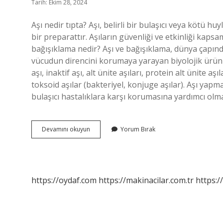
Tarih: Ekim 28, 2024
Aşı nedir tıpta? Aşı, belirli bir bulaşıcı veya kötü hu
bir preparattır. Aşıların güvenliği ve etkinliği kapsa
bağışıklama nedir? Aşı ve bağışıklama, dünya çapınd
vücudun direncini korumaya yarayan biyolojik ürünleri
aşı, inaktif aşı, alt ünite aşıları, protein alt ünite aşı
toksoid aşılar (bakteriyel, konjuge aşılar). Aşı ya
bulaşıcı hastalıklara karşı korumasına yardımcı ol
Aşı
Devamını okuyun
Yorum Bırak
Ne
Demek
Tip
https://oydaf.com
https://makinacilar.com.tr
https:/