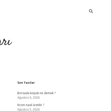
arı
Sidebar
Son Yazılar
betci
hiltonbet giriş
ilbet giriş yap
ilbet.online
p
Borsada köpük ne demek ?
Ağustos 6, 2026
Krom nasıl üretilir ?
Ağustos 5, 2026