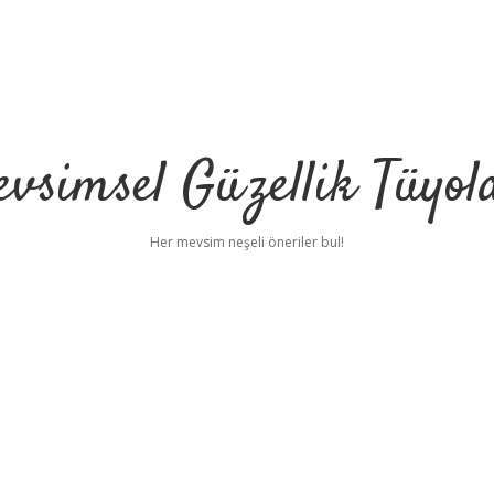
vsimsel Güzellik Tüyol
Her mevsim neşeli öneriler bul!