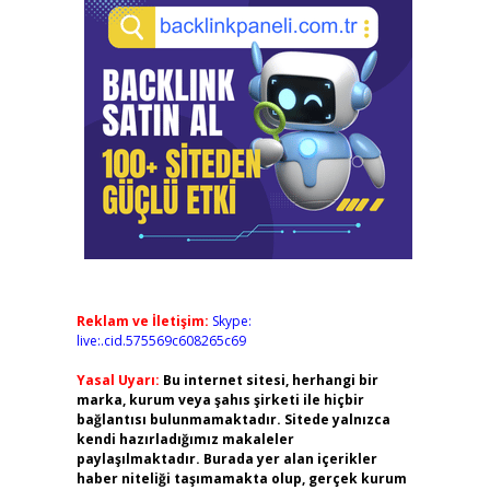
Reklam ve İletişim:
Skype:
live:.cid.575569c608265c69
Yasal Uyarı:
Bu internet sitesi, herhangi bir
marka, kurum veya şahıs şirketi ile hiçbir
bağlantısı bulunmamaktadır. Sitede yalnızca
kendi hazırladığımız makaleler
paylaşılmaktadır. Burada yer alan içerikler
haber niteliği taşımamakta olup, gerçek kurum