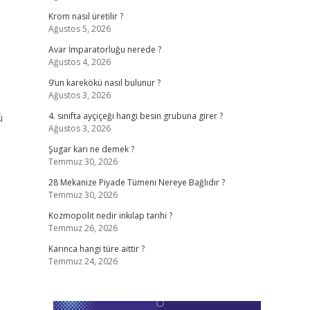
Krom nasıl üretilir ?
Ağustos 5, 2026
Avar İmparatorluğu nerede ?
Ağustos 4, 2026
9’un karekökü nasıl bulunur ?
Ağustos 3, 2026
ü
4. sınıfta ayçiçeği hangi besin grubuna girer ?
Ağustos 3, 2026
Şugar karı ne demek ?
Temmuz 30, 2026
28 Mekanize Piyade Tümeni Nereye Bağlıdır ?
Temmuz 30, 2026
Kozmopolit nedir inkılap tarihi ?
Temmuz 26, 2026
Karınca hangi türe aittir ?
Temmuz 24, 2026