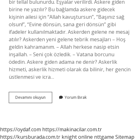
bir tellal bulunurdu. Eşyalar verilirdi. Askere giden
birine ne yazılır? Bu bağlamda askere gidecek
kişinin ailesi için “Allah kavuştursun”, “Başınız sağ
olsun!”, “Evine dönsün, sana geri dönsün” gibi
ifadeler kullanılmaktadır. Askerden gelene ne mesaj
atılır? Askerden yeni gelene tebrik mesajları – Hoş
geldin kahramanım. – Allah herkese nasip etsin
inşallah. – Seni çok özledik. – Vatana borcunu
ödedin. Askere giden adama ne denir? Askerlik
hizmeti, askerlik hizmeti olarak da bilinir, her gencin
üstlenmesi ve icra…
Askerden
Devamını okuyun
Yorum Bırak
Dönmeye
Ne
Denir
https://oydaf.com
https://makinacilar.com.tr
https://kursburada.com.tr
knight online
nttgame
Sitemap