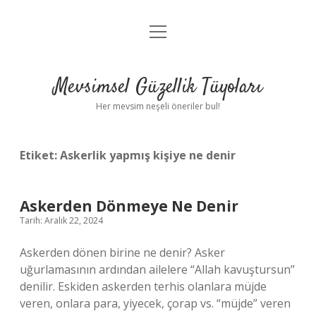
menüyü
Anasayfa
aç
Gizlilik Politikası
Mevsimsel Güzellik Tüyoları
Yasal Uyarı
Her mevsim neşeli öneriler bul!
Hakkımızda
Etiket:
Askerlik yapmış kişiye ne denir
Askerden Dönmeye Ne Denir
Tarih: Aralık 22, 2024
Askerden dönen birine ne denir? Asker
uğurlamasının ardından ailelere “Allah kavuştursun”
denilir. Eskiden askerden terhis olanlara müjde
veren, onlara para, yiyecek, çorap vs. “müjde” veren