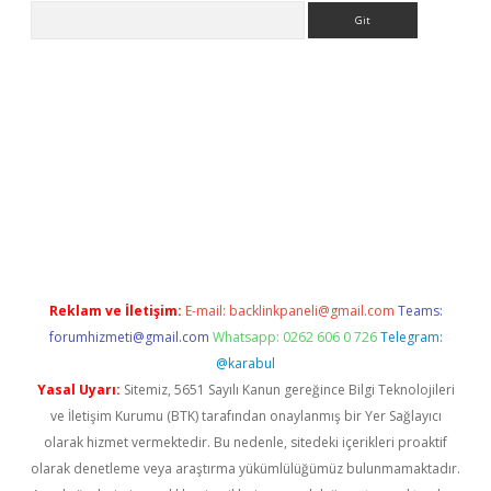
Arama
a giriş
betexper.xyz
elexbet en iyi bahis sitesi
Reklam ve İletişim:
E-mail:
backlinkpaneli@gmail.com
Teams:
forumhizmeti@gmail.com
Whatsapp: 0262 606 0 726
Telegram:
@karabul
Yasal Uyarı:
Sitemiz, 5651 Sayılı Kanun gereğince Bilgi Teknolojileri
ve İletişim Kurumu (BTK) tarafından onaylanmış bir Yer Sağlayıcı
olarak hizmet vermektedir. Bu nedenle, sitedeki içerikleri proaktif
olarak denetleme veya araştırma yükümlülüğümüz bulunmamaktadır.