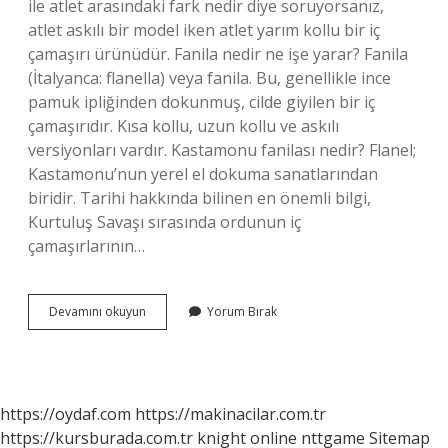
ile atlet arasındaki fark nedir diye soruyorsanız,
atlet askılı bir model iken atlet yarım kollu bir iç
çamaşırı ürünüdür. Fanila nedir ne işe yarar? Fanila
(İtalyanca: flanella) veya fanila. Bu, genellikle ince
pamuk ipliğinden dokunmuş, cilde giyilen bir iç
çamaşırıdır. Kısa kollu, uzun kollu ve askılı
versiyonları vardır. Kastamonu fanilası nedir? Flanel;
Kastamonu’nun yerel el dokuma sanatlarından
biridir. Tarihi hakkında bilinen en önemli bilgi,
Kurtuluş Savaşı sırasında ordunun iç
çamaşırlarının…
Fanila
Devamını okuyun
Yorum Bırak
Kadın
Nedir
https://oydaf.com
https://makinacilar.com.tr
https://kursburada.com.tr
knight online
nttgame
Sitemap