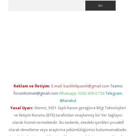
Arama
la giriş
betexper.xyz
elexbet en iyi bahis sitesi
Reklam ve İletişim:
E-mail:
backlinkpaneli@gmail.com
Teams:
forumhizmeti@gmail.com
Whatsapp: 0262 606 0 726
Telegram:
@karabul
Yasal Uyarı:
Sitemiz, 5651 Sayılı Kanun gereğince Bilgi Teknolojileri
ve İletişim Kurumu (BTK) tarafından onaylanmış bir Yer Sağlayıcı
olarak hizmet vermektedir. Bu nedenle, sitedeki içerikleri proaktif
olarak denetleme veya araştırma yükümlülüğümüz bulunmamaktadır.