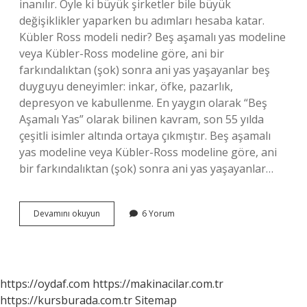
inanılır. Öyle ki büyük şirketler bile büyük
değişiklikler yaparken bu adımları hesaba katar.
Kübler Ross modeli nedir? Beş aşamalı yas modeline
veya Kübler-Ross modeline göre, ani bir
farkındalıktan (şok) sonra ani yas yaşayanlar beş
duyguyu deneyimler: inkar, öfke, pazarlık,
depresyon ve kabullenme. En yaygın olarak “Beş
Aşamalı Yas” olarak bilinen kavram, son 55 yılda
çeşitli isimler altında ortaya çıkmıştır. Beş aşamalı
yas modeline veya Kübler-Ross modeline göre, ani
bir farkındalıktan (şok) sonra ani yas yaşayanlar…
Evre
Devamını okuyun
6 Yorum
Teorisi
Nedir
https://oydaf.com
https://makinacilar.com.tr
https://kursburada.com.tr
Sitemap