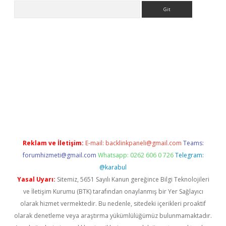
Arama
la giriş
betexper.xyz
elexbet en iyi bahis sitesi
Reklam ve İletişim:
E-mail:
backlinkpaneli@gmail.com
Teams:
forumhizmeti@gmail.com
Whatsapp: 0262 606 0 726
Telegram:
@karabul
Yasal Uyarı:
Sitemiz, 5651 Sayılı Kanun gereğince Bilgi Teknolojileri
ve İletişim Kurumu (BTK) tarafından onaylanmış bir Yer Sağlayıcı
olarak hizmet vermektedir. Bu nedenle, sitedeki içerikleri proaktif
olarak denetleme veya araştırma yükümlülüğümüz bulunmamaktadır.