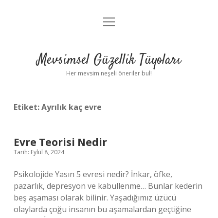
menüyü
Anasayfa
aç
Gizlilik Politikası
Mevsimsel Güzellik Tüyoları
Yasal Uyarı
Her mevsim neşeli öneriler bul!
Hakkımızda
Etiket:
Ayrılık kaç evre
Evre Teorisi Nedir
Tarih: Eylül 8, 2024
Psikolojide Yasın 5 evresi nedir? İnkar, öfke,
pazarlık, depresyon ve kabullenme… Bunlar kederin
beş aşaması olarak bilinir. Yaşadığımız üzücü
olaylarda çoğu insanın bu aşamalardan geçtiğine