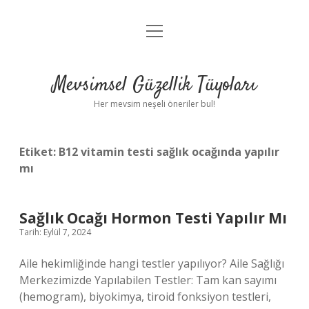
menüyü
Anasayfa
aç
Gizlilik Politikası
Mevsimsel Güzellik Tüyoları
Yasal Uyarı
Her mevsim neşeli öneriler bul!
Hakkımızda
Etiket:
B12 vitamin testi sağlık ocağında yapılır
mı
Sağlık Ocağı Hormon Testi Yapılır Mı
Tarih: Eylül 7, 2024
Aile hekimliğinde hangi testler yapılıyor? Aile Sağlığı
Merkezimizde Yapılabilen Testler: Tam kan sayımı
(hemogram), biyokimya, tiroid fonksiyon testleri,