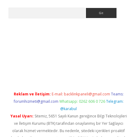
Arama
a giriş
betexper.xyz
elexbet en iyi bahis sitesi
Reklam ve İletişim:
E-mail:
backlinkpaneli@gmail.com
Teams:
forumhizmeti@gmail.com
Whatsapp: 0262 606 0 726
Telegram:
@karabul
Yasal Uyarı:
Sitemiz, 5651 Sayılı Kanun gereğince Bilgi Teknolojileri
ve İletişim Kurumu (BTK) tarafından onaylanmış bir Yer Sağlayıcı
olarak hizmet vermektedir. Bu nedenle, sitedeki içerikleri proaktif