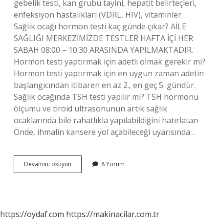
gebelik testi, kan grubu tayini, hepatit belirteçleri,
enfeksiyon hastalıkları (VDRL, HIV), vitaminler.
Sağlık ocağı hormon testi kaç günde çıkar? AİLE
SAĞLIĞI MERKEZİMİZDE TESTLER HAFTA İÇİ HER
SABAH 08:00 – 10:30 ARASINDA YAPILMAKTADIR.
Hormon testi yaptırmak için adetli olmak gerekir mi?
Hormon testi yaptırmak için en uygun zaman adetin
başlangıcından itibaren en az 2., en geç 5. gündür.
Sağlık ocağında TSH testi yapılır mı? TSH hormonu
ölçümü ve tiroid ultrasonunun artık sağlık
ocaklarında bile rahatlıkla yapılabildiğini hatırlatan
Önde, ihmalin kansere yol açabileceği uyarısında…
Sağlık
Devamını okuyun
8 Yorum
Ocağı
Hormon
Testi
Yapılır
Mı
https://oydaf.com
https://makinacilar.com.tr