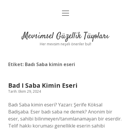
menüyü
Anasayfa
aç
Gizlilik Politikası
Mevsimsel Güzellik Tüyoları
Yasal Uyarı
Her mevsim neşeli öneriler bul!
Hakkımızda
Etiket:
Badı Saba kimin eseri
Bad I Saba Kimin Eseri
Tarih: Ekim 29, 2024
Badı Saba kimin eseri? Yazarı: Şerife Köksal
Badişaba. Eser badı saba ne demek? Anonim bir
eser, sahibi bilinmeyen/tanımlanamayan bir eserdir.
Telif hakkı koruması genellikle eserin sahibi