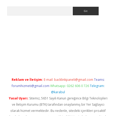
Arama
la giriş
betexper.xyz
elexbet en iyi bahis sitesi
Reklam ve İletişim:
E-mail:
backlinkpaneli@gmail.com
Teams:
forumhizmeti@gmail.com
Whatsapp: 0262 606 0 726
Telegram:
@karabul
Yasal Uyarı:
Sitemiz, 5651 Sayılı Kanun gereğince Bilgi Teknolojileri
ve İletişim Kurumu (BTK) tarafından onaylanmış bir Yer Sağlayıcı
olarak hizmet vermektedir. Bu nedenle, sitedeki içerikleri proaktif