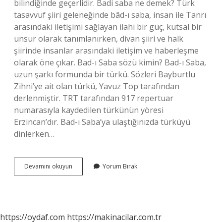
bilindiğinde geçerlidir. Badi saba ne demek? Türk
tasavvuf şiiri geleneğinde bâd-ı saba, insan ile Tanrı
arasındaki iletişimi sağlayan ilahi bir güç, kutsal bir
unsur olarak tanımlanırken, divan şiiri ve halk
şiirinde insanlar arasındaki iletişim ve haberleşme
olarak öne çıkar. Bad-ı Saba sözü kimin? Bad-ı Saba,
uzun şarkı formunda bir türkü. Sözleri Bayburtlu
Zihni’ye ait olan türkü, Yavuz Top tarafından
derlenmiştir. TRT tarafından 917 repertuar
numarasıyla kaydedilen türkünün yöresi
Erzincan’dır. Bad-ı Saba’ya ulaştığınızda türküyü
dinlerken…
Bad
Devamını okuyun
Yorum Bırak
I
Saba
Kimin
Eseri
https://oydaf.com
https://makinacilar.com.tr