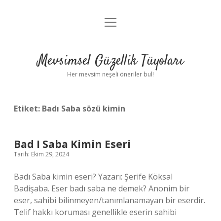
menüyü
Anasayfa
aç
Gizlilik Politikası
Mevsimsel Güzellik Tüyoları
Yasal Uyarı
Her mevsim neşeli öneriler bul!
Hakkımızda
Etiket:
Badı Saba sözü kimin
Bad I Saba Kimin Eseri
Tarih: Ekim 29, 2024
Badı Saba kimin eseri? Yazarı: Şerife Köksal
Badişaba. Eser badı saba ne demek? Anonim bir
eser, sahibi bilinmeyen/tanımlanamayan bir eserdir.
Telif hakkı koruması genellikle eserin sahibi