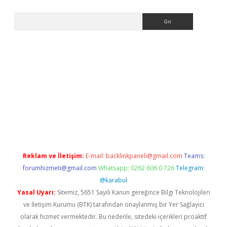
Arama
la giriş
betexper.xyz
elexbet en iyi bahis sitesi
Reklam ve İletişim:
E-mail:
backlinkpaneli@gmail.com
Teams:
forumhizmeti@gmail.com
Whatsapp: 0262 606 0 726
Telegram:
@karabul
Yasal Uyarı:
Sitemiz, 5651 Sayılı Kanun gereğince Bilgi Teknolojileri
ve İletişim Kurumu (BTK) tarafından onaylanmış bir Yer Sağlayıcı
olarak hizmet vermektedir. Bu nedenle, sitedeki içerikleri proaktif