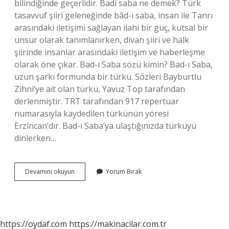
bilindiğinde geçerlidir. Badi saba ne demek? Türk
tasavvuf şiiri geleneğinde bâd-ı saba, insan ile Tanrı
arasındaki iletişimi sağlayan ilahi bir güç, kutsal bir
unsur olarak tanımlanırken, divan şiiri ve halk
şiirinde insanlar arasındaki iletişim ve haberleşme
olarak öne çıkar. Bad-ı Saba sözü kimin? Bad-ı Saba,
uzun şarkı formunda bir türkü. Sözleri Bayburtlu
Zihni’ye ait olan türkü, Yavuz Top tarafından
derlenmiştir. TRT tarafından 917 repertuar
numarasıyla kaydedilen türkünün yöresi
Erzincan’dır. Bad-ı Saba’ya ulaştığınızda türküyü
dinlerken…
Bad
Devamını okuyun
Yorum Bırak
I
Saba
Kimin
Eseri
https://oydaf.com
https://makinacilar.com.tr