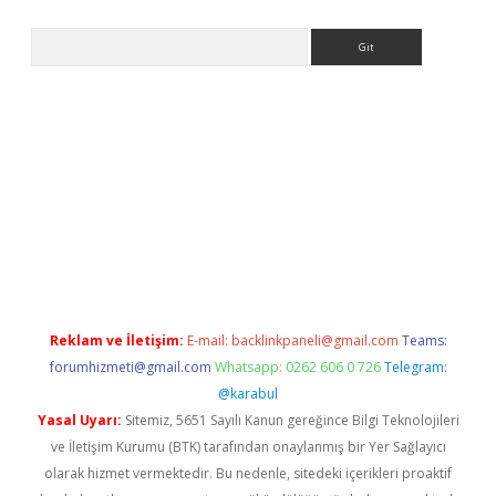
Arama
bella giriş
betexper.xyz
elexbet en iyi bahis sitesi
Reklam ve İletişim:
E-mail:
backlinkpaneli@gmail.com
Teams:
forumhizmeti@gmail.com
Whatsapp: 0262 606 0 726
Telegram:
@karabul
Yasal Uyarı:
Sitemiz, 5651 Sayılı Kanun gereğince Bilgi Teknolojileri
ve İletişim Kurumu (BTK) tarafından onaylanmış bir Yer Sağlayıcı
olarak hizmet vermektedir. Bu nedenle, sitedeki içerikleri proaktif