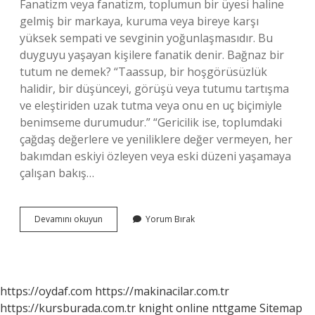
Fanatizm veya fanatizm, toplumun bir üyesi haline
gelmiş bir markaya, kuruma veya bireye karşı
yüksek sempati ve sevginin yoğunlaşmasıdır. Bu
duyguyu yaşayan kişilere fanatik denir. Bağnaz bir
tutum ne demek? “Taassup, bir hoşgörüsüzlük
halidir, bir düşünceyi, görüşü veya tutumu tartışma
ve eleştiriden uzak tutma veya onu en uç biçimiyle
benimseme durumudur.” “Gericilik ise, toplumdaki
çağdaş değerlere ve yeniliklere değer vermeyen, her
bakımdan eskiyi özleyen veya eski düzeni yaşamaya
çalışan bakış…
Fanatik
Devamını okuyun
Yorum Bırak
Bağnaz
Ne
Demek
https://oydaf.com
https://makinacilar.com.tr
https://kursburada.com.tr
knight online
nttgame
Sitemap