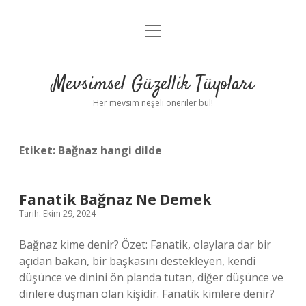
menüyü
Anasayfa
aç
Gizlilik Politikası
Mevsimsel Güzellik Tüyoları
Yasal Uyarı
Her mevsim neşeli öneriler bul!
Hakkımızda
Etiket:
Bağnaz hangi dilde
Fanatik Bağnaz Ne Demek
Tarih: Ekim 29, 2024
Bağnaz kime denir? Özet: Fanatik, olaylara dar bir
açıdan bakan, bir başkasını destekleyen, kendi
düşünce ve dinini ön planda tutan, diğer düşünce ve
dinlere düşman olan kişidir. Fanatik kimlere denir?