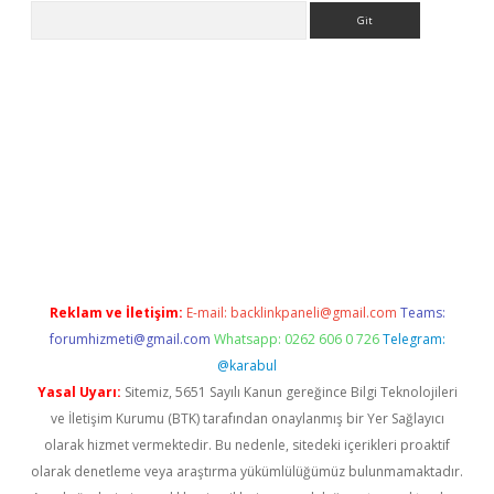
Arama
abella giriş
betexper.xyz
elexbet en iyi bahis sitesi
Reklam ve İletişim:
E-mail:
backlinkpaneli@gmail.com
Teams:
forumhizmeti@gmail.com
Whatsapp: 0262 606 0 726
Telegram:
@karabul
Yasal Uyarı:
Sitemiz, 5651 Sayılı Kanun gereğince Bilgi Teknolojileri
ve İletişim Kurumu (BTK) tarafından onaylanmış bir Yer Sağlayıcı
olarak hizmet vermektedir. Bu nedenle, sitedeki içerikleri proaktif
olarak denetleme veya araştırma yükümlülüğümüz bulunmamaktadır.