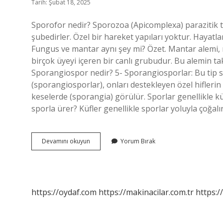
Tarih: Şubat 18, 2025
Sporofor nedir? Sporozoa (Apicomplexa) parazitik te
şubedirler. Özel bir hareket yapıları yoktur. Hayatla
Fungus ve mantar aynı şey mi? Özet. Mantar alemi,
birçok üyeyi içeren bir canlı grubudur. Bu alemin t
Sporangiospor nedir? 5- Sporangiosporlar: Bu tip 
(sporangiosporlar), onları destekleyen özel hifleri
keselerde (sporangia) görülür. Sporlar genellikle k
sporla ürer? Küfler genellikle sporlar yoluyla çoğalır
Sporofor
Devamını okuyun
Yorum Bırak
Ne
Demek
https://oydaf.com
https://makinacilar.com.tr
https:/