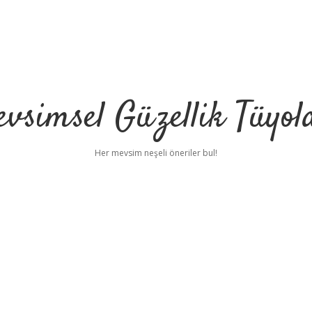
vsimsel Güzellik Tüyol
Her mevsim neşeli öneriler bul!