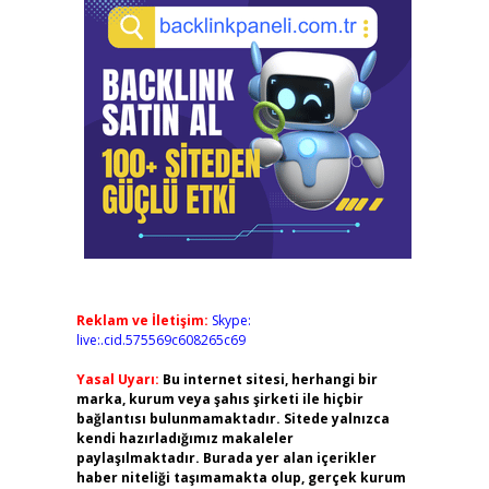
Reklam ve İletişim:
Skype:
live:.cid.575569c608265c69
Yasal Uyarı:
Bu internet sitesi, herhangi bir
marka, kurum veya şahıs şirketi ile hiçbir
bağlantısı bulunmamaktadır. Sitede yalnızca
kendi hazırladığımız makaleler
paylaşılmaktadır. Burada yer alan içerikler
haber niteliği taşımamakta olup, gerçek kurum