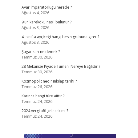
Avar İmparatorluğu nerede ?
Ağustos 4, 2026
9’un karekökü nasıl bulunur ?
Ağustos 3, 2026
4. sınıfta ayçiçeği hangi besin grubuna girer ?
Ağustos 3, 2026
Şugar karı ne demek ?
Temmuz 30, 2026
28 Mekanize Piyade Tümeni Nereye Bağlıdır ?
Temmuz 30, 2026
Kozmopolit nedir inkılap tarihi ?
Temmuz 26, 2026
Karınca hangi türe aittir ?
Temmuz 24, 2026
2024 vergi affı gelecek mi ?
Temmuz 24, 2026