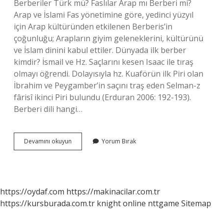
Berberiler Türk mü? Faslılar Arap mı Berberi mi?
Arap ve İslami Fas yönetimine göre, yedinci yüzyıl
için Arap kültüründen etkilenen Berberis’in
çoğunluğu; Arapların giyim geleneklerini, kültürünü
ve İslam dinini kabul ettiler. Dünyada ilk berber
kimdir? İsmail ve Hz. Saçlarını kesen Isaac ile tıraş
olmayı öğrendi. Dolayısıyla hz. Kuaförün ilk Piri olan
İbrahim ve Peygamber’in saçını traş eden Selman-z
fârisî ikinci Piri bulundu (Erduran 2006: 192-193).
Berberi dili hangi…
Berberi
Devamını okuyun
Yorum Bırak
Hangi
Dil
Ailesi
https://oydaf.com
https://makinacilar.com.tr
https://kursburada.com.tr
knight online
nttgame
Sitemap