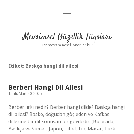
menüyü
Anasayfa
aç
Gizlilik Politikası
Mevsimsel Güzellik Tüyoları
Yasal Uyarı
Her mevsim neşeli öneriler bul!
Hakkımızda
Etiket:
Baskça hangi dil ailesi
Berberi Hangi Dil Ailesi
Tarih: Mart 20, 2025
Berberi ırkı nedir? Berber hangi dilde? Baskça hangi
dil ailesi? Baske, doğudan göç eden ve Kafkas
dillerine bir dil konuşan bir gövdedir. (Bu arada,
Baskça ve Sümer, Japon, Tibet, Fin, Macar, Türk.