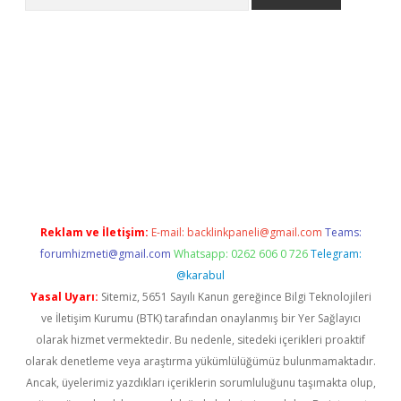
la giriş
betexper.xyz
elexbet en iyi bahis sitesi
Reklam ve İletişim:
E-mail:
backlinkpaneli@gmail.com
Teams:
forumhizmeti@gmail.com
Whatsapp: 0262 606 0 726
Telegram:
@karabul
Yasal Uyarı:
Sitemiz, 5651 Sayılı Kanun gereğince Bilgi Teknolojileri
ve İletişim Kurumu (BTK) tarafından onaylanmış bir Yer Sağlayıcı
olarak hizmet vermektedir. Bu nedenle, sitedeki içerikleri proaktif
olarak denetleme veya araştırma yükümlülüğümüz bulunmamaktadır.
Ancak, üyelerimiz yazdıkları içeriklerin sorumluluğunu taşımakta olup,