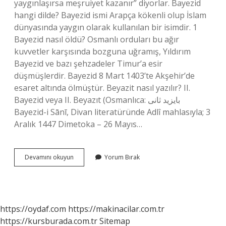
yaygınlaşırsa meşruiyet kazanır” diyorlar. Bayezid
hangi dilde? Bayezid ismi Arapça kökenli olup İslam
dünyasında yaygın olarak kullanılan bir isimdir. 1
Bayezid nasıl öldü? Osmanlı orduları bu ağır
kuvvetler karşısında bozguna uğramış, Yıldırım
Bayezid ve bazı şehzadeler Timur’a esir
düşmüşlerdir. Bayezid 8 Mart 1403’te Akşehir’de
esaret altında ölmüştür. Beyazit nasıl yazılır? II.
Bayezid veya II. Beyazıt (Osmanlıca: بايزيد ثانى
Bayezid-i Sānī, Divan literatüründe Adlî mahlasıyla; 3
Aralık 1447 Dimetoka – 26 Mayıs…
Bayazit
Devamını okuyun
Yorum Bırak
Nasil
Yazilir
https://oydaf.com
https://makinacilar.com.tr
https://kursburada.com.tr
Sitemap