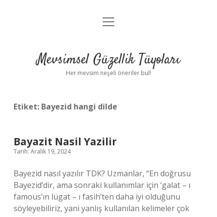
menüyü
Anasayfa
aç
Gizlilik Politikası
Mevsimsel Güzellik Tüyoları
Yasal Uyarı
Her mevsim neşeli öneriler bul!
Hakkımızda
Etiket:
Bayezid hangi dilde
Bayazit Nasil Yazilir
Tarih: Aralık 19, 2024
Bayezid nasıl yazılır TDK? Uzmanlar, “En doğrusu
Bayezid’dir, ama sonraki kullanımlar için ‘galat – ı
famous’ın lügat – ı fasih’ten daha iyi olduğunu
söyleyebiliriz, yani yanlış kullanılan kelimeler çok