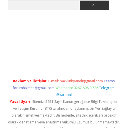
Arama
la giriş
betexper.xyz
elexbet en iyi bahis sitesi
Reklam ve İletişim:
E-mail:
backlinkpaneli@gmail.com
Teams:
forumhizmeti@gmail.com
Whatsapp: 0262 606 0 726
Telegram:
@karabul
Yasal Uyarı:
Sitemiz, 5651 Sayılı Kanun gereğince Bilgi Teknolojileri
ve İletişim Kurumu (BTK) tarafından onaylanmış bir Yer Sağlayıcı
olarak hizmet vermektedir. Bu nedenle, sitedeki içerikleri proaktif
olarak denetleme veya araştırma yükümlülüğümüz bulunmamaktadır.