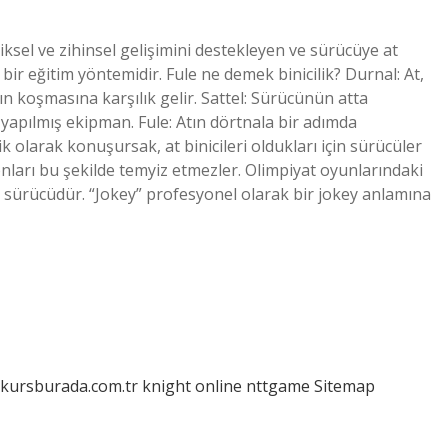
iziksel ve zihinsel gelişimini destekleyen ve sürücüye at
r eğitim yöntemidir. Fule ne demek binicilik? Durnal: At,
ın koşmasına karşılık gelir. Sattel: Sürücünün atta
yapılmış ekipman. Fule: Atın dörtnala bir adımda
k olarak konuşursak, at binicileri oldukları için sürücüler
 onları bu şekilde temyiz etmezler. Olimpiyat oyunlarındaki
a sürücüdür. “Jokey” profesyonel olarak bir jokey anlamına
/kursburada.com.tr
knight online
nttgame
Sitemap