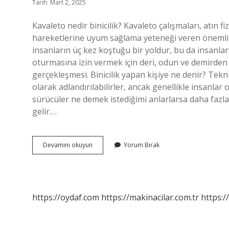
Tarih: Mart 2, 2025
Kavaleto nedir binicilik? Kavaleto çalışmaları, atın f
hareketlerine uyum sağlama yeteneği veren önemli bi
insanların üç kez koştuğu bir yoldur, bu da insanlar
oturmasına izin vermek için deri, odun ve demirden 
gerçekleşmesi. Binicilik yapan kişiye ne denir? Tekni
olarak adlandırılabilirler, ancak genellikle insanlar
sürücüler ne demek istediğimi anlarlarsa daha fazl
gelir.…
Binicilik
Devamını okuyun
Yorum Bırak
Kaça
Ayrılır
https://oydaf.com
https://makinacilar.com.tr
https:/