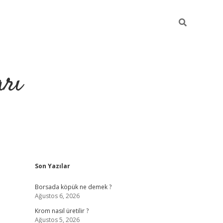
arı
Sidebar
Son Yazılar
betci
hiltonbet giriş
ilbet giriş yap
ilbet.online
piabella giriş
b
Borsada köpük ne demek ?
Ağustos 6, 2026
Krom nasıl üretilir ?
Ağustos 5, 2026