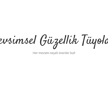
vsimsel Güzellik Tüyol
Her mevsim neşeli öneriler bul!