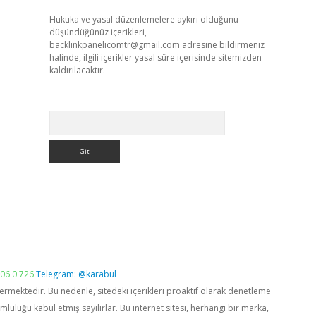
Hukuka ve yasal düzenlemelere aykırı olduğunu
düşündüğünüz içerikleri,
backlinkpanelicomtr@gmail.com
adresine bildirmeniz
halinde, ilgili içerikler yasal süre içerisinde sitemizden
kaldırılacaktır.
Arama
06 0 726
Telegram: @karabul
vermektedir. Bu nedenle, sitedeki içerikleri proaktif olarak denetleme
luğu kabul etmiş sayılırlar. Bu internet sitesi, herhangi bir marka,