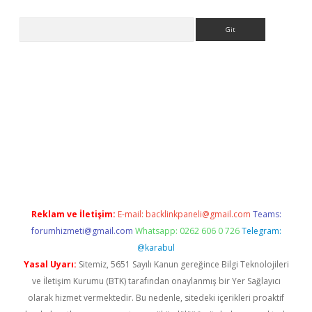
Arama
la giriş
betexper.xyz
elexbet en iyi bahis sitesi
Reklam ve İletişim:
E-mail:
backlinkpaneli@gmail.com
Teams:
forumhizmeti@gmail.com
Whatsapp: 0262 606 0 726
Telegram:
@karabul
Yasal Uyarı:
Sitemiz, 5651 Sayılı Kanun gereğince Bilgi Teknolojileri
ve İletişim Kurumu (BTK) tarafından onaylanmış bir Yer Sağlayıcı
olarak hizmet vermektedir. Bu nedenle, sitedeki içerikleri proaktif