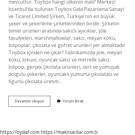
mevcuttur. Toybox hangi ülkenin malı? Merkezi
İstanbul’da bulunan Toybox Gıda Pazarlama Sanayi
ve Ticaret Limited Şirketi, Türkiye’nin en büyük
şeker ve şekerleme şirketlerinden biridir. Şirketin
temel ürünleri arasında sakızlı ayıcıklar, jöle
fasulyeleri, marshmallowlar, sakız, meyan kökü,
lolipoplar, çikolata ve gofret ürünleri yer almaktadır.
Toybox içinden ne çıkar? Fabrikamızda jöle, meyan
kökü, lokum, oyuncak sakız ve metrelik sakız,
lolipop, gerçek çikolata ürünleri, sert ve yumuşak
dolgulu şekerler, oyuncaklı yumurta çikolatası ve
figürlü çikolata üretim…
1
Devamını okuyun
Yorum Bırak
Adet
Toybox
Ne
Kadar
https://oydaf.com
https://makinacilar.com.tr