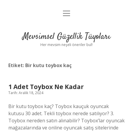
menüyü
Anasayfa
aç
Gizlilik Politikası
Mevsimsel Güzellik Tüyoları
Yasal Uyarı
Her mevsim neşeli öneriler bul!
Hakkımızda
Etiket:
Bir kutu toybox kaç
1 Adet Toybox Ne Kadar
Tarih: Aralık 18, 2024
Bir kutu toybox kaç? Toybox kauçuk oyuncak
kutusu 30 adet. Tekli toybox nerede satılıyor? 3.
Toybox nereden satın alınabilir? Toybox’lar oyuncak
mağazalarında ve online oyuncak satış sitelerinde