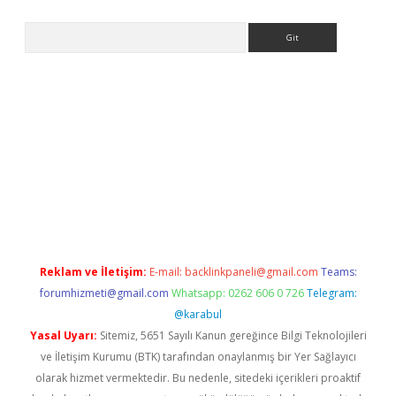
Arama
la giriş
betexper.xyz
elexbet en iyi bahis sitesi
Reklam ve İletişim:
E-mail:
backlinkpaneli@gmail.com
Teams:
forumhizmeti@gmail.com
Whatsapp: 0262 606 0 726
Telegram:
@karabul
Yasal Uyarı:
Sitemiz, 5651 Sayılı Kanun gereğince Bilgi Teknolojileri
ve İletişim Kurumu (BTK) tarafından onaylanmış bir Yer Sağlayıcı
olarak hizmet vermektedir. Bu nedenle, sitedeki içerikleri proaktif