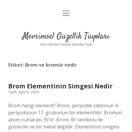
menüyü
Anasayfa
aç
Gizlilik Politikası
Mevsimsel Güzellik Tüyoları
Yasal Uyarı
Her mevsim neşeli öneriler bul!
Hakkımızda
Etiket:
Brom ve bromür nedir
Brom Elementinin Simgesi Nedir
Tarih: Eylül 6, 2024
Brom hangi element? Brom, periyodik tablonun 4.
periyodunun 17. grubunun bir elementidir. Bromun
atom numarası 35’tir. Brom, Br sembolü ile
gösterilir ve bir metal değildir. Elementinin simgesi