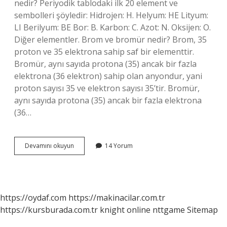
nedir? Periyodik tablodaki ilk 20 element ve
sembolleri şöyledir: Hidrojen: H. Helyum: HE Lityum:
LI Berilyum: BE Bor: B. Karbon: C. Azot: N. Oksijen: O.
Diğer elementler. Brom ve bromür nedir? Brom, 35
proton ve 35 elektrona sahip saf bir elementtir.
Bromür, aynı sayıda protona (35) ancak bir fazla
elektrona (36 elektron) sahip olan anyondur, yani
proton sayısı 35 ve elektron sayısı 35’tir. Bromür,
aynı sayıda protona (35) ancak bir fazla elektrona
(36…
Brom
Devamını okuyun
14 Yorum
Elementinin
Simgesi
Nedir
https://oydaf.com
https://makinacilar.com.tr
https://kursburada.com.tr
knight online
nttgame
Sitemap