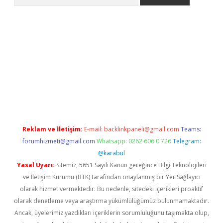
la giriş
betexper.xyz
elexbet en iyi bahis sitesi
Reklam ve İletişim:
E-mail:
backlinkpaneli@gmail.com
Teams:
forumhizmeti@gmail.com
Whatsapp: 0262 606 0 726
Telegram:
@karabul
Yasal Uyarı:
Sitemiz, 5651 Sayılı Kanun gereğince Bilgi Teknolojileri
ve İletişim Kurumu (BTK) tarafından onaylanmış bir Yer Sağlayıcı
olarak hizmet vermektedir. Bu nedenle, sitedeki içerikleri proaktif
olarak denetleme veya araştırma yükümlülüğümüz bulunmamaktadır.
Ancak, üyelerimiz yazdıkları içeriklerin sorumluluğunu taşımakta olup,