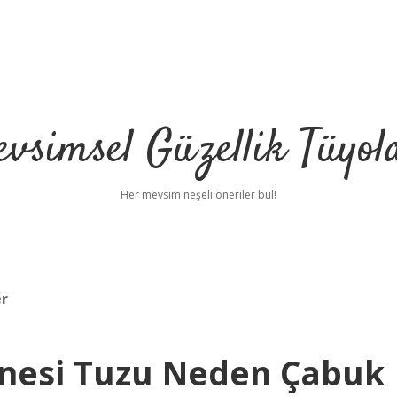
vsimsel Güzellik Tüyol
Her mevsim neşeli öneriler bul!
er
inesi Tuzu Neden Çabuk