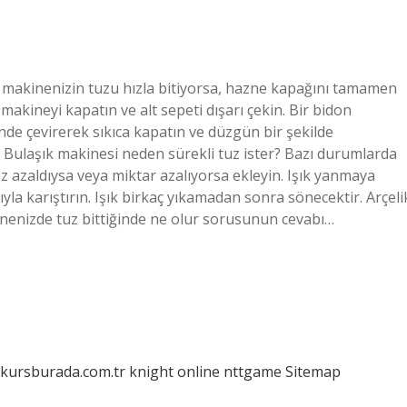
 makinenizin tuzu hızla bitiyorsa, hazne kapağını tamamen
akineyi kapatın ve alt sepeti dışarı çekin. Bir bidon
e çevirerek sıkıca kapatın ve düzgün bir şekilde
. Bulaşık makinesi neden sürekli tuz ister? Bazı durumlarda
uz azaldıysa veya miktar azalıyorsa ekleyin. Işık yanmaya
la karıştırın. Işık birkaç yıkamadan sonra sönecektir. Arçeli
inenizde tuz bittiğinde ne olur sorusunun cevabı…
/kursburada.com.tr
knight online
nttgame
Sitemap