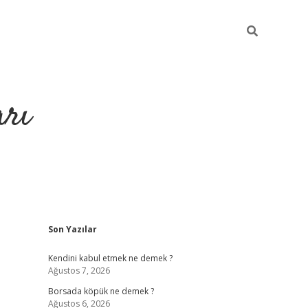
arı
Sidebar
Son Yazılar
betci
hiltonbet giriş
ilbet giriş yap
ilbet.online
piabella giriş
b
Kendini kabul etmek ne demek ?
Ağustos 7, 2026
Borsada köpük ne demek ?
Ağustos 6, 2026