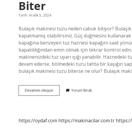
Biter
Tarih: Aralık 5, 2024
Bulaşık makinesi tuzu neden cabuk bitiyor? Bulaşık
kapatmamış olabilirsiniz. Güç düğmesini kullanarak m
kapağına benzeyen tuz haznesi kapağını saat yönünd
kapatıldığından emin olmak için tekrar kontrol edin
makinenizdeki tuz uyarı ışığı yanabilir. Haznedeki t
devam ederse, bölmedeki tuzu tahta bir kaşığın sapıy
bulaşık makinesi tuzu biterse ne olur? Bulaşık mak
Arçelik
Devamını okuyun
Yorum Bırak
Bulaşık
Makinesi
Tuzu
Neden
Çabuk
https://oydaf.com
https://makinacilar.com.tr
https:/
Biter