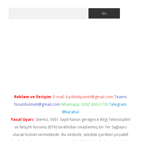
Arama
la giriş
betexper.xyz
elexbet en iyi bahis sitesi
Reklam ve İletişim:
E-mail:
backlinkpaneli@gmail.com
Teams:
forumhizmeti@gmail.com
Whatsapp: 0262 606 0 726
Telegram:
@karabul
Yasal Uyarı:
Sitemiz, 5651 Sayılı Kanun gereğince Bilgi Teknolojileri
ve İletişim Kurumu (BTK) tarafından onaylanmış bir Yer Sağlayıcı
olarak hizmet vermektedir. Bu nedenle, sitedeki içerikleri proaktif