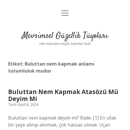
menüyü
Anasayfa
aç
Gizlilik Politikası
Mevsimsel Güzellik Tüyoları
Yasal Uyarı
Her mevsim neşeli öneriler bul!
Hakkımızda
Etiket:
Buluttan nem kapmak anlamı
tutumluluk mudur
Buluttan Nem Kapmak Atasözü Mü
Deyim Mi
Tarih: Eylül 8, 2024
Buluttan nem kapmak deyim mi? İfade. [1] En ufak
bir şeye alınıp alınmak, çok hassas olmak. Uçan