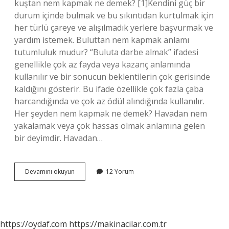
kuştan nem kapmak ne demek? [1]Kendini güç bir
durum içinde bulmak ve bu sıkıntıdan kurtulmak için
her türlü çareye ve alışılmadık yerlere başvurmak ve
yardım istemek. Buluttan nem kapmak anlamı
tutumluluk mudur? “Buluta darbe almak” ifadesi
genellikle çok az fayda veya kazanç anlamında
kullanılır ve bir sonucun beklentilerin çok gerisinde
kaldığını gösterir. Bu ifade özellikle çok fazla çaba
harcandığında ve çok az ödül alındığında kullanılır.
Her şeyden nem kapmak ne demek? Havadan nem
yakalamak veya çok hassas olmak anlamına gelen
bir deyimdir. Havadan…
Buluttan
Devamını okuyun
12 Yorum
Nem
Kapmak
Atasözü
Mü
Deyim
https://oydaf.com
https://makinacilar.com.tr
Mi