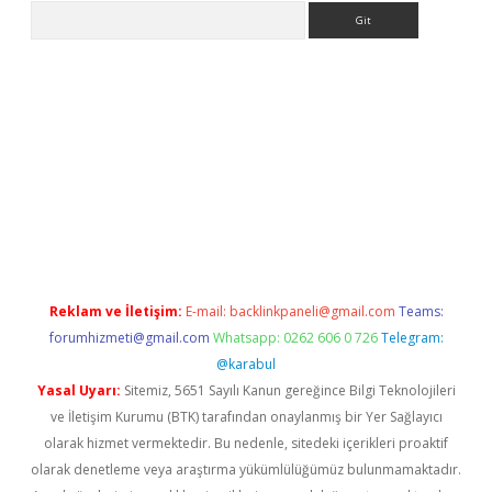
Arama
la giriş
betexper.xyz
elexbet en iyi bahis sitesi
Reklam ve İletişim:
E-mail:
backlinkpaneli@gmail.com
Teams:
forumhizmeti@gmail.com
Whatsapp: 0262 606 0 726
Telegram:
@karabul
Yasal Uyarı:
Sitemiz, 5651 Sayılı Kanun gereğince Bilgi Teknolojileri
ve İletişim Kurumu (BTK) tarafından onaylanmış bir Yer Sağlayıcı
olarak hizmet vermektedir. Bu nedenle, sitedeki içerikleri proaktif
olarak denetleme veya araştırma yükümlülüğümüz bulunmamaktadır.