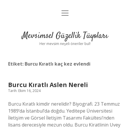
menüyü
Anasayfa
aç
Gizlilik Politikası
Mevsimsel Güzellik Tüyoları
Yasal Uyarı
Her mevsim neşeli öneriler bul!
Hakkımızda
Etiket:
Burcu Kıratlı kaç kez evlendi
Burcu Kıratlı Aslen Nereli
Tarih: Ekim 16, 2024
Burcu Kıratlı kimdir nerelidir? Biyografi. 23 Temmuz
1989’da İstanbul’da doğdu. Yeditepe Üniversitesi
İletişim ve Görsel İletişim Tasarımı Fakültesi’nden
lisans derecesiyle mezun oldu. Burcu Kiratlinin Uvey