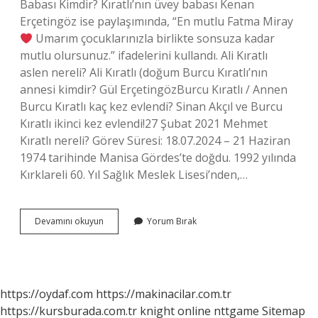
Babası Kimdir? Kıratlı’nın üvey babası Kenan
Erçetingöz ise paylaşımında, “En mutlu Fatma Miray
Umarım çocuklarınızla birlikte sonsuza kadar
mutlu olursunuz.” ifadelerini kullandı. Ali Kıratlı
aslen nereli? Ali Kıratlı (doğum Burcu Kıratlı’nın
annesi kimdir? Gül ErçetingözBurcu Kıratlı / Annen
Burcu Kıratlı kaç kez evlendi? Sinan Akçıl ve Burcu
Kıratlı ikinci kez evlendi!27 Şubat 2021 Mehmet
Kıratlı nereli? Görev Süresi: 18.07.2024 – 21 Haziran
1974 tarihinde Manisa Gördes’te doğdu. 1992 yılında
Kırklareli 60. Yıl Sağlık Meslek Lisesi’nden,…
Burcu
Devamını okuyun
Yorum Bırak
Kıratlı
Aslen
Nereli
https://oydaf.com
https://makinacilar.com.tr
https://kursburada.com.tr
knight online
nttgame
Sitemap