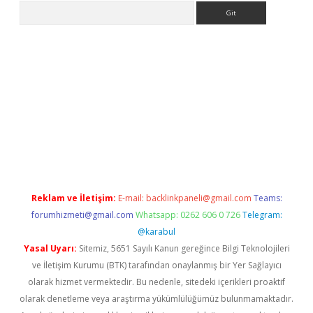
Arama
la giriş
betexper.xyz
elexbet en iyi bahis sitesi
Reklam ve İletişim:
E-mail:
backlinkpaneli@gmail.com
Teams:
forumhizmeti@gmail.com
Whatsapp: 0262 606 0 726
Telegram:
@karabul
Yasal Uyarı:
Sitemiz, 5651 Sayılı Kanun gereğince Bilgi Teknolojileri
ve İletişim Kurumu (BTK) tarafından onaylanmış bir Yer Sağlayıcı
olarak hizmet vermektedir. Bu nedenle, sitedeki içerikleri proaktif
olarak denetleme veya araştırma yükümlülüğümüz bulunmamaktadır.