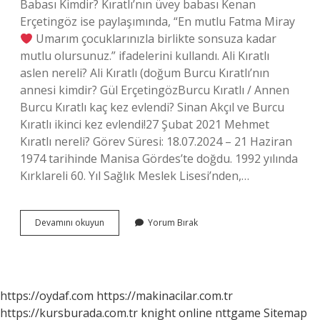
Babası Kimdir? Kıratlı’nın üvey babası Kenan
Erçetingöz ise paylaşımında, “En mutlu Fatma Miray
Umarım çocuklarınızla birlikte sonsuza kadar
mutlu olursunuz.” ifadelerini kullandı. Ali Kıratlı
aslen nereli? Ali Kıratlı (doğum Burcu Kıratlı’nın
annesi kimdir? Gül ErçetingözBurcu Kıratlı / Annen
Burcu Kıratlı kaç kez evlendi? Sinan Akçıl ve Burcu
Kıratlı ikinci kez evlendi!27 Şubat 2021 Mehmet
Kıratlı nereli? Görev Süresi: 18.07.2024 – 21 Haziran
1974 tarihinde Manisa Gördes’te doğdu. 1992 yılında
Kırklareli 60. Yıl Sağlık Meslek Lisesi’nden,…
Burcu
Devamını okuyun
Yorum Bırak
Kıratlı
Aslen
Nereli
https://oydaf.com
https://makinacilar.com.tr
https://kursburada.com.tr
knight online
nttgame
Sitemap