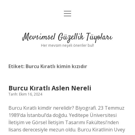
menüyü
Anasayfa
aç
Gizlilik Politikası
Mevsimsel Güzellik Tüyoları
Yasal Uyarı
Her mevsim neşeli öneriler bul!
Hakkımızda
Etiket:
Burcu Kıratlı kimin kızıdır
Burcu Kıratlı Aslen Nereli
Tarih: Ekim 16, 2024
Burcu Kıratlı kimdir nerelidir? Biyografi. 23 Temmuz
1989’da İstanbul’da doğdu. Yeditepe Üniversitesi
İletişim ve Görsel İletişim Tasarımı Fakültesi’nden
lisans derecesiyle mezun oldu. Burcu Kiratlinin Uvey