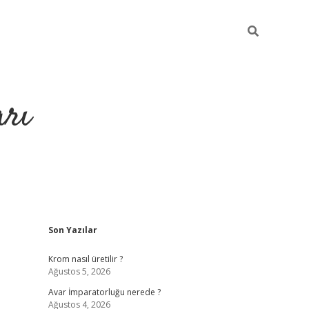
arı
Sidebar
Son Yazılar
betci
hiltonbet giriş
ilbet giriş yap
ilbet.online
piabella giriş
be
Krom nasıl üretilir ?
Ağustos 5, 2026
Avar İmparatorluğu nerede ?
Ağustos 4, 2026