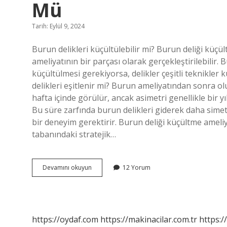
Mü
Tarih: Eylül 9, 2024
Burun delikleri küçültülebilir mi? Burun deliği küçü
ameliyatının bir parçası olarak gerçekleştirilebilir.
küçültülmesi gerekiyorsa, delikler çeşitli teknikler
delikleri eşitlenir mi? Burun ameliyatından sonra olu
hafta içinde görülür, ancak asimetri genellikle bir yı
Bu süre zarfında burun delikleri giderek daha simetr
bir deneyim gerektirir. Burun deliği küçültme ameliy
tabanındaki stratejik…
Burun
Devamını okuyun
12 Yorum
Ameliyatında
Burun
Delikleri
Küçülür
Mü
https://oydaf.com
https://makinacilar.com.tr
https:/