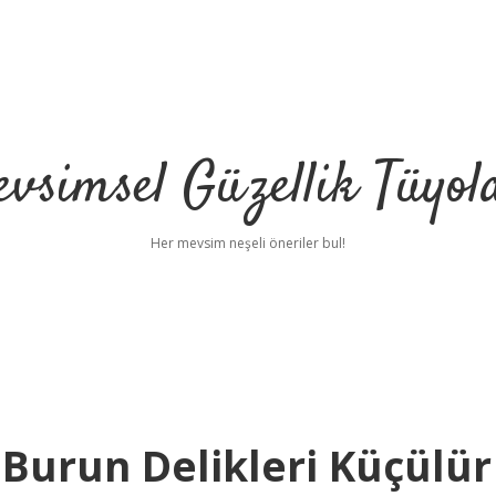
vsimsel Güzellik Tüyol
Her mevsim neşeli öneriler bul!
Burun Delikleri Küçülür