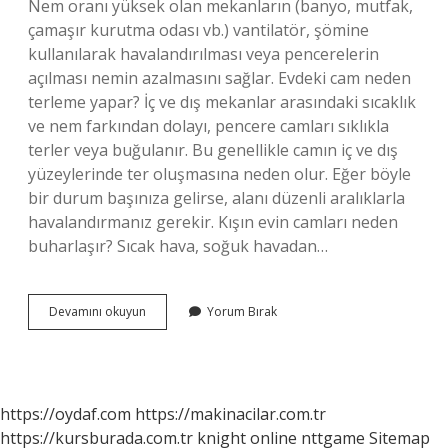
Nem oranı yüksek olan mekanların (banyo, mutfak,
çamaşır kurutma odası vb.) vantilatör, şömine
kullanılarak havalandırılması veya pencerelerin
açılması nemin azalmasını sağlar. Evdeki cam neden
terleme yapar? İç ve dış mekanlar arasındaki sıcaklık
ve nem farkından dolayı, pencere camları sıklıkla
terler veya buğulanır. Bu genellikle camın iç ve dış
yüzeylerinde ter oluşmasına neden olur. Eğer böyle
bir durum başınıza gelirse, alanı düzenli aralıklarla
havalandırmanız gerekir. Kışın evin camları neden
buharlaşır? Sıcak hava, soğuk havadan…
Kışın
Devamını okuyun
Yorum Bırak
Cam
Neden
Terler
https://oydaf.com
https://makinacilar.com.tr
https://kursburada.com.tr
knight online
nttgame
Sitemap