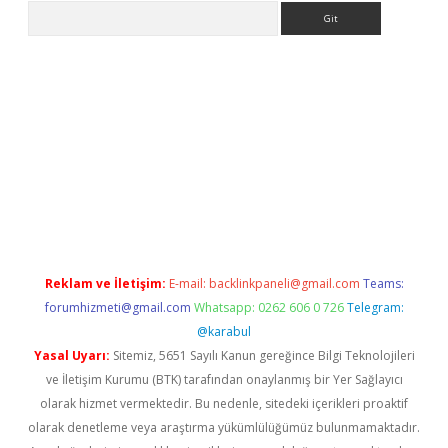
Arama
a giriş
betexper.xyz
elexbet en iyi bahis sitesi
Reklam ve İletişim:
E-mail:
backlinkpaneli@gmail.com
Teams:
forumhizmeti@gmail.com
Whatsapp: 0262 606 0 726
Telegram:
@karabul
Yasal Uyarı:
Sitemiz, 5651 Sayılı Kanun gereğince Bilgi Teknolojileri
ve İletişim Kurumu (BTK) tarafından onaylanmış bir Yer Sağlayıcı
olarak hizmet vermektedir. Bu nedenle, sitedeki içerikleri proaktif
olarak denetleme veya araştırma yükümlülüğümüz bulunmamaktadır.