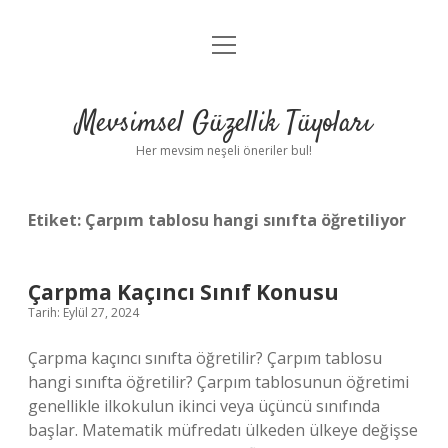
menüyü
Anasayfa
aç
Gizlilik Politikası
Mevsimsel Güzellik Tüyoları
Yasal Uyarı
Her mevsim neşeli öneriler bul!
Hakkımızda
Etiket:
Çarpım tablosu hangi sınıfta öğretiliyor
Çarpma Kaçıncı Sınıf Konusu
Tarih: Eylül 27, 2024
Çarpma kaçıncı sınıfta öğretilir? Çarpım tablosu
hangi sınıfta öğretilir? Çarpım tablosunun öğretimi
genellikle ilkokulun ikinci veya üçüncü sınıfında
başlar. Matematik müfredatı ülkeden ülkeye değişse