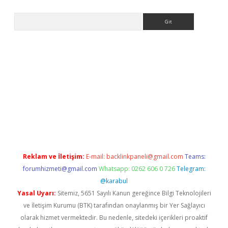
Arama
la giriş
betexper.xyz
elexbet en iyi bahis sitesi
Reklam ve İletişim:
E-mail:
backlinkpaneli@gmail.com
Teams:
forumhizmeti@gmail.com
Whatsapp: 0262 606 0 726
Telegram:
@karabul
Yasal Uyarı:
Sitemiz, 5651 Sayılı Kanun gereğince Bilgi Teknolojileri
ve İletişim Kurumu (BTK) tarafından onaylanmış bir Yer Sağlayıcı
olarak hizmet vermektedir. Bu nedenle, sitedeki içerikleri proaktif