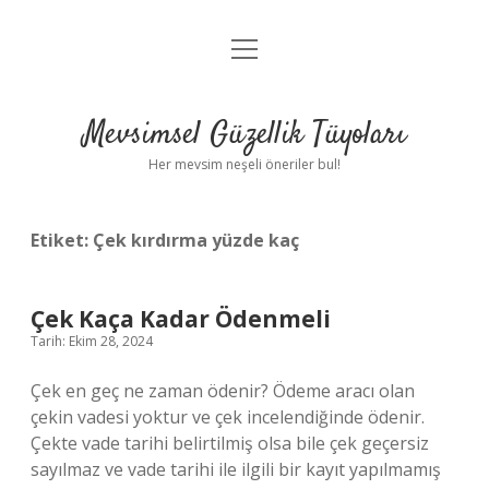
menüyü
Anasayfa
aç
Gizlilik Politikası
Mevsimsel Güzellik Tüyoları
Yasal Uyarı
Her mevsim neşeli öneriler bul!
Hakkımızda
Etiket:
Çek kırdırma yüzde kaç
Çek Kaça Kadar Ödenmeli
Tarih: Ekim 28, 2024
Çek en geç ne zaman ödenir? Ödeme aracı olan
çekin vadesi yoktur ve çek incelendiğinde ödenir.
Çekte vade tarihi belirtilmiş olsa bile çek geçersiz
sayılmaz ve vade tarihi ile ilgili bir kayıt yapılmamış