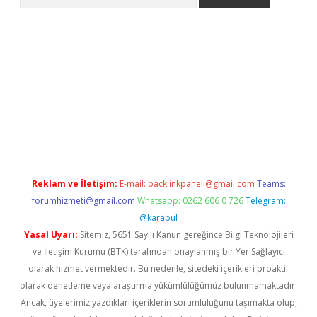
la giriş
betexper.xyz
elexbet en iyi bahis sitesi
Reklam ve İletişim:
E-mail:
backlinkpaneli@gmail.com
Teams:
forumhizmeti@gmail.com
Whatsapp: 0262 606 0 726
Telegram:
@karabul
Yasal Uyarı:
Sitemiz, 5651 Sayılı Kanun gereğince Bilgi Teknolojileri
ve İletişim Kurumu (BTK) tarafından onaylanmış bir Yer Sağlayıcı
olarak hizmet vermektedir. Bu nedenle, sitedeki içerikleri proaktif
olarak denetleme veya araştırma yükümlülüğümüz bulunmamaktadır.
Ancak, üyelerimiz yazdıkları içeriklerin sorumluluğunu taşımakta olup,