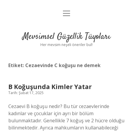
menüyü
Anasayfa
aç
Gizlilik Politikası
Mevsimsel Güzellik Tüyoları
Yasal Uyarı
Her mevsim neşeli öneriler bul!
Hakkımızda
Etiket:
Cezaevinde C koğuşu ne demek
B Koğuşunda Kimler Yatar
Tarih: Şubat 17, 2025
Cezaevi B koğuşu nedir? Bu tür cezaevlerinde
kadınlar ve çocuklar için ayrı bir bölüm
bulunmaktadır. Genellikle 7 koğuş ve 2 hücre olduğu
bilinmektedir. Ayrıca mahkumların kullanabileceği