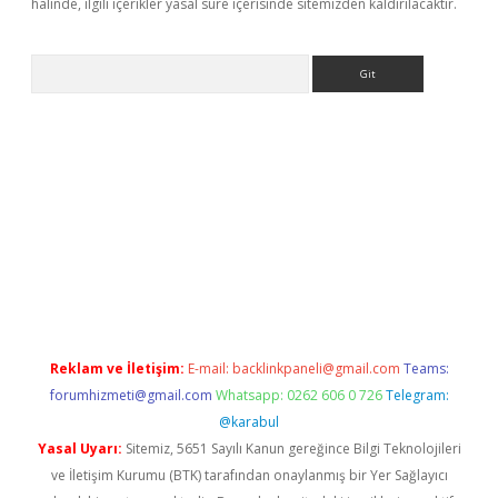
halinde, ilgili içerikler yasal süre içerisinde sitemizden kaldırılacaktır.
Arama
lla giriş
betexper.xyz
elexbet en iyi bahis sitesi
Reklam ve İletişim:
E-mail:
backlinkpaneli@gmail.com
Teams:
forumhizmeti@gmail.com
Whatsapp: 0262 606 0 726
Telegram:
@karabul
Yasal Uyarı:
Sitemiz, 5651 Sayılı Kanun gereğince Bilgi Teknolojileri
ve İletişim Kurumu (BTK) tarafından onaylanmış bir Yer Sağlayıcı